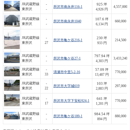
925
JR武蔵野線
-
坪
所沢市南永井116-1
4,557,000
東所沢
-
4,926 円
107.6
JR武蔵野線
-
坪
所沢市南永井1040
660,000
東所沢
-
6,134 円
230
JR武蔵野線
-
坪
所沢市亀ケ谷216-1
214,500
東所沢
27
933 円
797.94
JR武蔵野線
-
坪
所沢市亀ケ谷27-1
3,433,240
東所沢
-
4,303 円
57.09
JR武蔵野線
-
坪
清瀬市中里5-2-16
770,000
東所沢
33
13,487 円
103
JR武蔵野線
-
坪
所沢市大字城619
297,000
東所沢
22
2,883 円
641
JR武蔵野線
-
坪
所沢市大字下安松924-1
770,000
東所沢
17
1,201 円
984.54
JR武蔵野線
-
坪
所沢市亀ケ谷189-1
880,000
東所沢
-
894 円