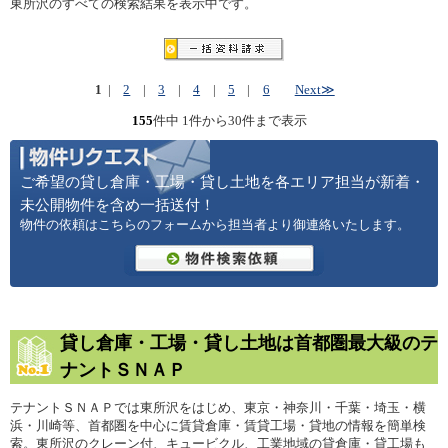
東所沢のすべての検索結果を表示中です。
1
|
2
|
3
|
4
|
5
|
6
Next≫
155
件中 1件から30件まで表示
ご希望の貸し倉庫・工場・貸し土地を各エリア担当が新着・
未公開物件を含め一括送付！
物件の依頼はこちらのフォームから担当者より御連絡いたします。
貸し倉庫・工場・貸し土地は首都圏最大級のテ
ナントＳＮＡＰ
テナントＳＮＡＰでは東所沢をはじめ、東京・神奈川・千葉・埼玉・横
浜・川崎等、首都圏を中心に賃貸倉庫・賃貸工場・貸地の情報を簡単検
索。東所沢のクレーン付、キュービクル、工業地域の貸倉庫・貸工場も