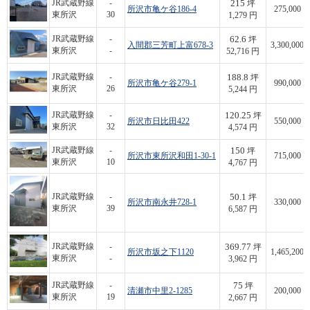
215
JR武蔵野線
-
坪
所沢市亀ケ谷186-4
275,000
東所沢
30
1,279 円
62.6
JR武蔵野線
-
坪
入間郡三芳町上富678-3
3,300,000
東所沢
-
52,716 円
188.8
JR武蔵野線
-
坪
所沢市亀ケ谷279-1
990,000
東所沢
26
5,244 円
120.25
JR武蔵野線
-
坪
所沢市日比田422
550,000
東所沢
32
4,574 円
150
JR武蔵野線
-
坪
所沢市東所沢和田1-30-1
715,000
東所沢
10
4,767 円
50.1
JR武蔵野線
-
坪
所沢市南永井728-1
330,000
東所沢
39
6,587 円
369.77
JR武蔵野線
-
坪
所沢市坂之下1120
1,465,200
東所沢
-
3,962 円
75
JR武蔵野線
-
坪
清瀬市中里2-1285
200,000
東所沢
19
2,667 円