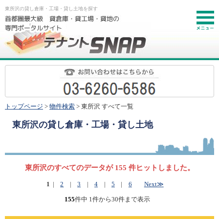
東所沢の貸し倉庫・工場・貸し土地を探す
お
トップページ
>
物件検索
> 東所沢 すべて一覧
東所沢
の貸し倉庫・工場・貸し土地
東所沢のすべてのデータが 155 件ヒットしました。
1
|
2
|
3
|
4
|
5
|
6
Next≫
155
件中 1件から30件まで表示