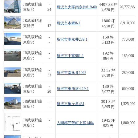
4497.33
JR武蔵野線
-
坪
所沢市大字南永井619-60
20,777,664
東所沢
34
4,620 円
1800
JR武蔵野線
-
坪
所沢市本郷8-1
8,910,000
東所沢
12
4,950 円
150
JR武蔵野線
-
坪
所沢市南永井239-1
770,000
東所沢
-
5,133 円
192
JR武蔵野線
-
坪
所沢市中富981-1
185,000
東所沢
-
964 円
32.52
JR武蔵野線
-
坪
所沢市南永井1042
280,000
東所沢
33
8,610 円
130
JR武蔵野線
-
坪
所沢市東所沢4-19-1
660,000
東所沢
20
5,077 円
391.8
JR武蔵野線
-
坪
所沢市亀ケ谷431
1,525,920
東所沢
-
3,895 円
1945
JR武蔵野線
-
坪
入間郡三芳町上富1464
1,800,000
東所沢
-
925 円