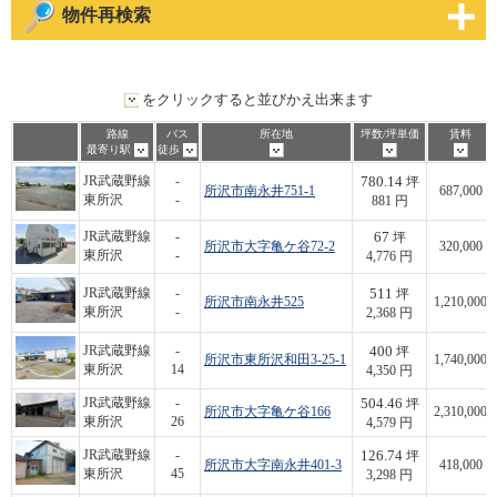
物件再検索
をクリックすると並びかえ出来ます
路線
バス
所在地
坪数/坪単価
賃料
最寄り駅
徒歩
780.14
JR武蔵野線
-
坪
所沢市南永井751-1
687,000
東所沢
-
881 円
67
JR武蔵野線
-
坪
所沢市大字亀ケ谷72-2
320,000
東所沢
-
4,776 円
511
JR武蔵野線
-
坪
所沢市南永井525
1,210,000
東所沢
-
2,368 円
400
JR武蔵野線
-
坪
所沢市東所沢和田3-25-1
1,740,000
東所沢
14
4,350 円
504.46
JR武蔵野線
-
坪
所沢市大字亀ケ谷166
2,310,000
東所沢
26
4,579 円
126.74
JR武蔵野線
-
坪
所沢市大字南永井401-3
418,000
東所沢
45
3,298 円