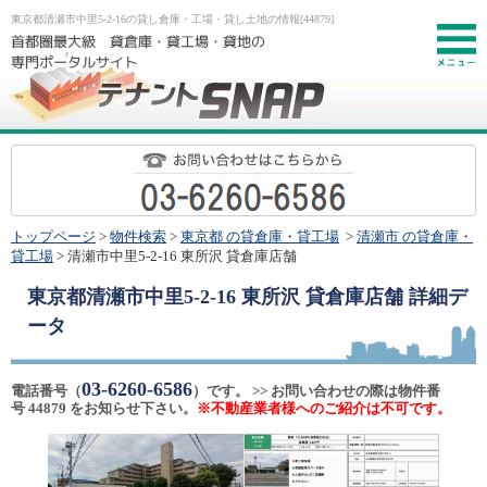
東京都清瀬市中里5-2-16の貸し倉庫・工場・貸し土地の情報[44879]
お
トップページ
>
物件検索
>
東京都 の貸倉庫・貸工場
>
清瀬市 の貸倉庫・
貸工場
> 清瀬市中里5-2-16 東所沢 貸倉庫店舗
東京都清瀬市中里5-2-16 東所沢 貸倉庫店舗
詳細デ
ータ
03-6260-6586
電話番号（
）です。 >> お問い合わせの際は物件番
号 44879 をお知らせ下さい。
※不動産業者様へのご紹介は不可です。