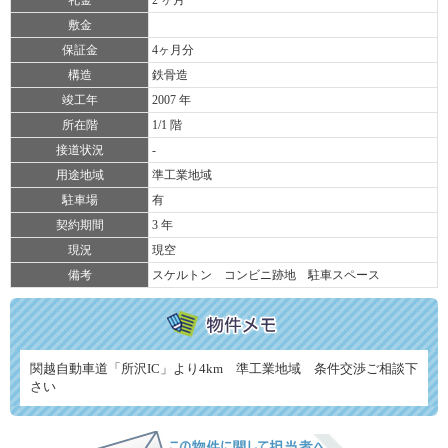
礼金
2 ヶ月
敷金
保証金
4ヶ月分
構造
鉄骨造
竣工年
2007 年
所在階
1/1 階
接道状況
-
用途地域
準工業地域
駐車場
有
契約期間
3 年
現況
現空
備考
スケルトン コンビニ跡地 駐車スペース
関越自動車道「所沢IC」より4km 準工業地域 条件交渉ご相談下
さい