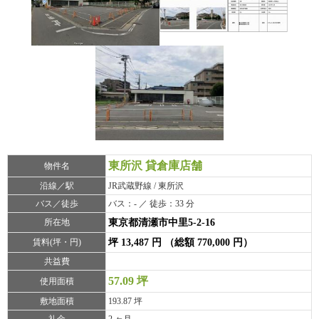
東所沢 貸倉庫店舗
物件名
沿線／駅
JR武蔵野線 / 東所沢
バス／徒歩
バス：- ／ 徒歩：33 分
所在地
東京都清瀬市中里5-2-16
賃料(坪・円)
坪 13,487 円 （総額 770,000 円）
共益費
57.09 坪
使用面積
敷地面積
193.87 坪