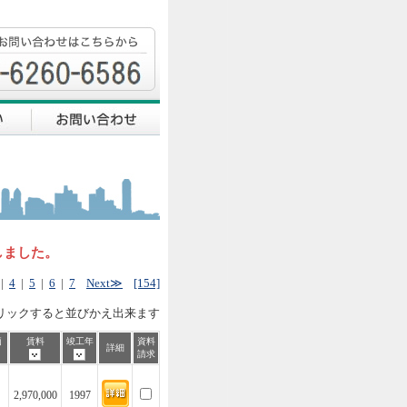
しました。
|
4
|
5
|
6
|
7
Next≫
[154]
リックすると並びかえ出来ます
価
賃料
竣工年
資料
詳細
請求
2,970,000
1997