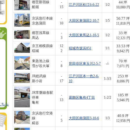
44
町
都営新宿線
-
坪
江戸川区松江6-6-22
1/2
船堀
15
10,000 円
町
50.77
京浜急行本線
-
坪
大田区東蒲田2-10-7
1/5
京急蒲田
10
11,818 円
33
都営浅草線
-
坪
大田区東馬込1-10-5
1/2
馬込
3
12,121 円
33.53
京王相模原線
12
坪
稲城市坂浜851
1/1
稲城
2
9,842 円
70
東急池上線
-
坪
世田谷区東玉川2-5-7
-/-
雪が谷大塚
8
7,071 円
253
JR総武線
-
江戸川区本一色2-6-
坪
1-3/3
新小岩
17
10
8,696 円
JR常磐線各駅
185
-
坪
停車
葛飾区亀有4丁目
1-2/2
13
5,946 円
亀有
こちら
京浜急行空港
40.9
-
坪
線
大田区南蒲田3-10-6
1/3
5
12,958 円
糀谷