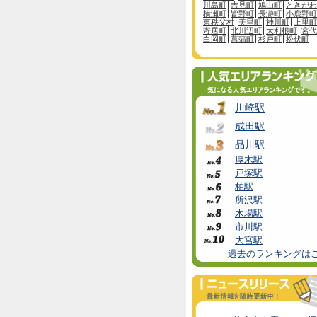
川島町
吉見町
鳩山町
ときがわ
横瀬町
皆野町
長瀞町
小鹿野町
東秩父村
美里町
神川町
上里町
寄居町
北川辺町
大利根町
宮代
白岡町
菖蒲町
杉戸町
松伏町
川崎駅
成田駅
品川駅
厚木駅
戸塚駅
柏駅
所沢駅
木場駅
市川駅
大宮駅
過去のランキングは