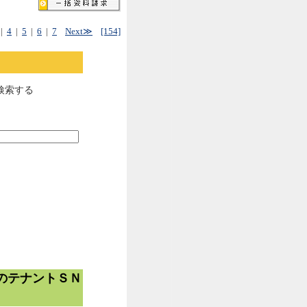
|
4
|
5
|
6
|
7
Next≫
[154]
検索する
のテナントＳＮ