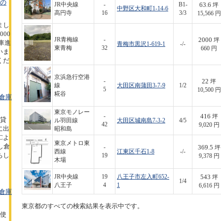
坪の
63.6
JR中央線
-
B1-
坪
中野区大和町1-14-6
高円寺
16
3/3
15,566 円
まし
00
2000
JR青梅線
-
坪
型車進
青梅市黒沢1-619-1
-/-
東青梅
32
660 円
いま
くだ
京浜急行空港
22
-
坪
線
大田区南蒲田3-7-9
1/2
5
10,500 円
糀谷
倉庫
東京モノレー
416
-
坪
の貸
ル羽田線
大田区城南島7-3-2
4/5
42
9,020 円
に出
昭和島
Cよ
東京メトロ東
し倉
369.5
-
坪
西線
江東区千石1-8
-/-
ちし
19
9,378 円
木場
543
JR中央線
19
八王子市左入町652-
坪
1/4
八王子
4
1
6,616 円
倉庫
東京都のすべての検索結果を表示中です。
の使