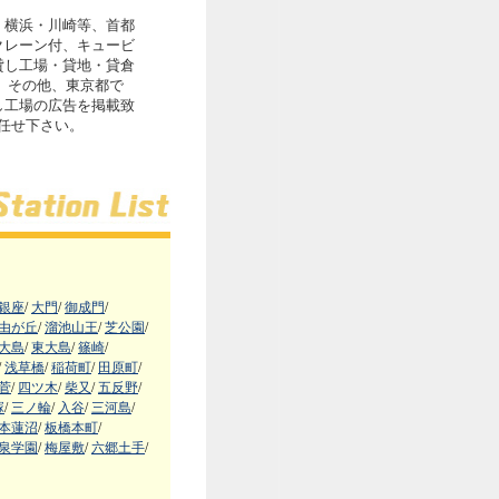
・横浜・川崎等、首都
クレーン付、キュービ
貸し工場・貸地・貸倉
。その他、東京都で
し工場の広告を掲載致
お任せ下さい。
銀座
/
大門
/
御成門
/
由が丘
/
溜池山王
/
芝公園
/
大島
/
東大島
/
篠崎
/
/
浅草橋
/
稲荷町
/
田原町
/
菅
/
四ツ木
/
柴又
/
五反野
/
塚
/
三ノ輪
/
入谷
/
三河島
/
本蓮沼
/
板橋本町
/
泉学園
/
梅屋敷
/
六郷土手
/