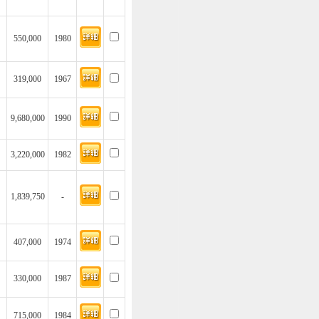
550,000
1980
319,000
1967
9,680,000
1990
3,220,000
1982
1,839,750
-
407,000
1974
330,000
1987
715,000
1984