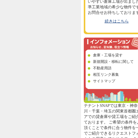
いやすい倉庫工場が出まし
準工業地域の希少な物件で
お問合せお待ちしておりま
続きはこちら
倉庫・工場を貸す
新規開設・移転に関して
不動産用語
相互リンク募集
サイトマップ
テナントSNAPでは東京・神奈
川・千葉・埼玉の関東首都圏
アでの貸倉庫や貸工場をご紹
ております。 ご希望の条件を
頂くことで条件に合う物件を
でご紹介できるリクエストフ