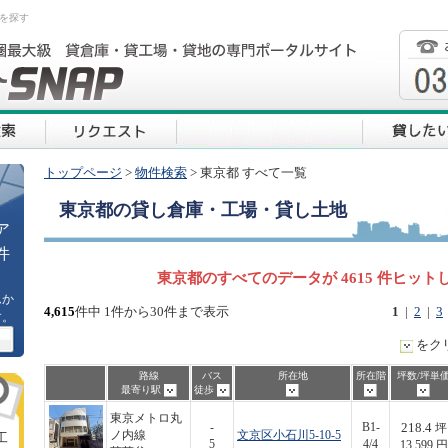
を探す
トップページ
>
物件検索
> 東京都 すべて一覧
東京都
の貸し倉庫・工場・貸し土地
ア
件
東京都のすべてのデータが 4615 件ヒット
ムか
4,615
件中 1件から30件まで表示
1
|
2
|
3
す。
をク
路線
バス
所在地
所在階
坪数/坪単
最寄り駅
徒歩
東京メトロ丸
218.4
-
B1-
坪
ノ内線
文京区小石川5-10-5
工
5
4/4
13,599 円