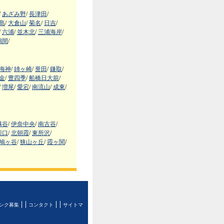
/
あざみ野
/
長津田
/
島
/
大倉山
/
菊名
/
日吉
/
/
六浦
/
並木北
/
三浦海岸
/
鶴間
/
海神
/
姉ヶ崎
/
誉田
/
鎌取
/
金
/
豊四季
/
船橋日大前
/
/
増尾
/
愛宕
/
南流山
/
成東
/
越谷
/
伊奈中央
/
南古谷
/
川口
/
北朝霞
/
東所沢
/
鳩ヶ谷
/
狭山ヶ丘
/
霞ヶ関
/
ンク募集
コンタクト
サイトマ