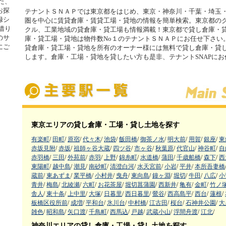
た、
お探
テナントＳＮＡＰでは東京都をはじめ、東京・神奈川・千葉・埼玉
録シ
圏を中心に賃貸倉庫・賃貸工場・貸地の情報を簡単検索。東京都の
借り
クル、工業地域の貸倉庫・貸工場も情報満載！東京都で貸し倉庫・
のサ
庫・貸工場・貸地は物件数No１のテナントＳＮＡＰにお任せ下さい
にご
貸倉庫・貸工場・貸地を所有のオーナー様には無料で貸し倉庫・貸
します。倉庫・工場・貸地を貸したい方も是非、テナントSNAPに
東京エリアの貸し倉庫・工場・貸し土地を探す
有楽町
/
田町
/
原宿
/
代々木
/
池袋
/
飯田橋
/
御茶ノ水
/
明大前
/
用賀
/
銀座
/
東
赤坂見附
/
赤坂
/
祖師ヶ谷大蔵
/
四ツ谷
/
市ヶ谷
/
秋葉原
/
代官山
/
神谷町
/
自
赤羽橋
/
三田
/
外苑前
/
赤羽
/
上野
/
錦糸町
/
水道橋
/
蒲田
/
千歳船橋
/
森下
/
西
東陽町
/
越中島
/
潮見
/
南砂町
/
清澄白河
/
水天宮前
/
小岩
/
平井
/
本所吾妻橋
蔵前
/
東あずま
/
業平橋
/
小村井
/
曳舟
/
東向島
/
鐘ヶ淵
/
堀切
/
牛田
/
八広
/
小
青井
/
梅島
/
北綾瀬
/
六町
/
お花茶屋
/
堀切菖蒲園
/
西新井
/
亀有
/
金町
/
竹ノ
舎人
/
東十条
/
上中里
/
大塚
/
日暮里
/
西日暮里
/
鶯谷
/
西高島平
/
西台
/
蓮根
/
板橋区役所前
/
成増
/
平和台
/
氷川台
/
中村橋
/
江古田
/
桜台
/
石神井公園
/
大
雑色
/
昭和島
/
矢口渡
/
千鳥町
/
西馬込
/
戸越
/
武蔵小山
/
浮間舟渡
/
江北
/
神奈川エリアの貸し倉庫・工場・貸し土地を探す