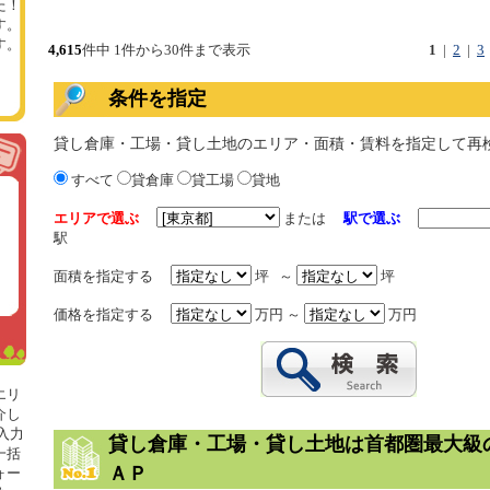
た！
す。
す。
4,615
件中 1件から30件まで表示
1
|
2
|
3
条件を指定
貸し倉庫・工場・貸し土地のエリア・面積・賃料を指定して再
すべて
貸倉庫
貸工場
貸地
エリアで選ぶ
または
駅で選ぶ
駅
面積を指定する
坪 ～
坪
価格を指定する
万円 ～
万円
エリ
介し
入力
貸し倉庫・工場・貸し土地は首都圏最大級
一括
ＡＰ
ォー