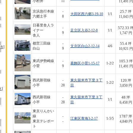
小村井
11
11,491 円
25.7
京浜急行本線
-
坪
大田区西六郷3-19-10
1/1
六郷土手
8
11,043 円
日暮里舎人ラ
572.33
-
イナー
足立区入谷2-12-8
1/1
9
1,747 円
舎人
55.4
都営三田線
-
坪
文京区白山2-12-14
4/6
市
白山
9
10,921 円
105.3
東武伊勢崎線
-
坪
葛飾区小菅1-15-17
1-2/2
小菅
9
11,491 円
120
西武新宿線
-
東久留米市下里３丁
坪
1-2/2
小平
28
目
3,850 円
区
48
西武新宿線
-
東久留米市下里３丁
坪
1/1
小平
28
目
6,458 円
東京りんかい
1787
線
-
坪
江東区青海3-2-17
1-5/5
東京テレポー
-
4,840 円
ト