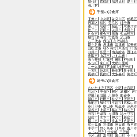
箱根町
真鶴町
湯河原町
愛川町
清川村
千葉の貸倉庫
千葉市
中央区
花見川区
稲毛区
若葉区
緑区
美浜区
銚子市
市川市
船橋市
館山市
木更津市
松戸市
野田市
茂原市
成田市
佐倉市
東金市
旭市
習志野市
柏市
勝浦市
市原市
流山市
八千代市
我孫子市
鴨川市
鎌ケ谷市
君津市
富津市
浦安市
四街道市
袖ケ浦市
八街市
印西
白井市
富里市
南房総市
匝瑳市
香取市
山武市
いすみ市
酒々井町
印旛村
栄町
神崎町
多古町
東庄町
大網白里町
九十九里町
芝山町
横芝光町
一宮町
睦沢町
長生村
白子町
長柄町
長南町
大多喜町
御宿町
埼玉の貸倉庫
さいたま市
西区
北区
大宮区
見沼区
中央区
桜区
浦和区
南
緑区
岩槻区
川越市
熊谷市
川口市
行田市
秩父市
所沢市
飯能市
加須市
本庄市
東松山市
春日部市
狭山市
羽生市
鴻巣市
深谷市
上尾市
草加市
越谷市
蕨市
戸田市
入間市
鳩ヶ谷市
朝霞市
志木市
和光市
新座市
桶川市
久喜市
北本市
八潮市
富士見市
三郷市
蓮田市
坂戸市
幸手市
鶴ヶ島市
日高市
吉川市
ふじみ野市
伊奈町
三芳町
毛呂山町
滑川町
嵐山町
小川町