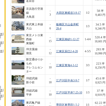
茗荷谷
京浜急行空港
58
-
坪
線
大田区東糀谷3-9-17
1/2
3
9,483 円
大鳥居
34.5
東武東上本線
-
板橋区大山金井町
坪
1/3
大山
6
26-4
9,246 円
市
東京メトロ東
520.4
-
坪
西線
江東区南砂1-12-27
1-4/4
15
18,601 円
市
東陽町
293
JR京葉線
-
坪
市
江東区辰巳2-4-20
4-5/5
潮見
12
10,990 円
新交通ゆりか
223
もめ
-
坪
江東区青海4-3-12
3/3
テレコムセン
10
8,250 円
ター
45.6
JR総武線
-
坪
江戸川区中央3-9-7
1/7
新小岩
18
8,925 円
市
37
JR総武線
-
坪
江戸川区平井7-25-10
1/3
平井
10
8,919 円
市
62.22
東武亀戸線
-
坪
墨田区東墨田1-5-2
1/1