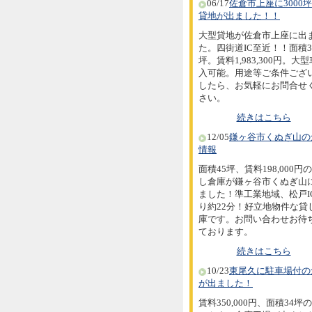
06/17
佐倉市上座に3000
貸地が出ました！！
大型貸地が佐倉市上座に出
た。四街道IC至近！！面積30
坪。賃料1,983,300円。大
入可能。用途等ご条件ござ
したら、お気軽にお問合せ
さい。
続きはこちら
12/05
鎌ヶ谷市くぬぎ山の
情報
面積45坪、賃料198,000円
し倉庫が鎌ヶ谷市くぬぎ山
ました！準工業地域、松戸I
り約22分！好立地物件な貸
庫です。お問い合わせお待
ております。
続きはこちら
10/23
東尾久に駐車場付の
が出ました！
賃料350,000円、面積34坪