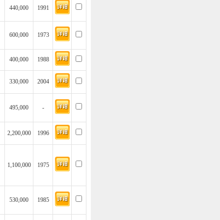
440,000
1991
600,000
1973
400,000
1988
330,000
2004
495,000
-
2,200,000
1996
1,100,000
1975
530,000
1985