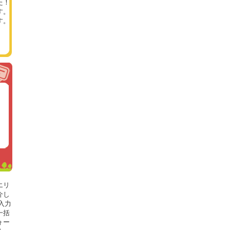
た！
す。
す。
エリ
介し
入力
一括
ォー