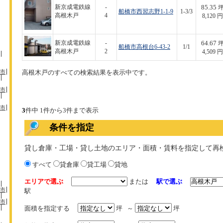
85.35
新京成電鉄線
-
船橋市西習志野1-1-9
1-3/3
高根木戸
4
8,120 円
64.67
新京成電鉄線
-
船橋市高根台6-43-2
1/1
高根木戸
2
4,509 円
市
高根木戸のすべての検索結果を表示中です。
市
市
3
件中 1件から3件まで表示
条件を指定
貸し倉庫・工場・貸し土地のエリア・面積・賃料を指定して再
すべて
貸倉庫
貸工場
貸地
エリアで選ぶ
または
駅で選ぶ
市
駅
市
面積を指定する
坪 ～
坪