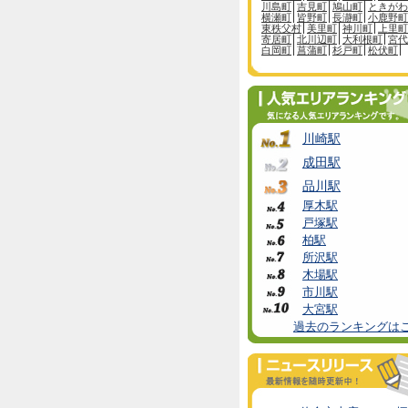
川島町
吉見町
鳩山町
ときがわ
横瀬町
皆野町
長瀞町
小鹿野町
東秩父村
美里町
神川町
上里町
寄居町
北川辺町
大利根町
宮代
白岡町
菖蒲町
杉戸町
松伏町
川崎駅
成田駅
品川駅
厚木駅
戸塚駅
柏駅
所沢駅
木場駅
市川駅
大宮駅
過去のランキングは