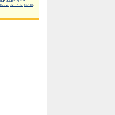
川口
/
北朝霞
/
東所沢
/
鳩ヶ谷
/
狭山ヶ丘
/
霞ヶ関
/