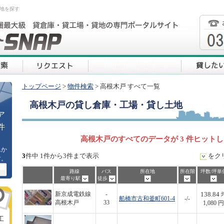
地を探す
トップページ
>
物件検索
> 高根木戸 すべて一覧
高根木戸
の貸し倉庫・工場・貸し土地
ア
件
高根木戸のすべてのデータが 3 件ヒット
ムか
3
件中 1件から3件まで表示
をク
す。
路線
バス
所在地
所在階
坪数/坪単
最寄り駅
徒歩
138.84
新京成電鉄線
-
船橋市古和釜町601-4
-/-
高根木戸
33
1,080 円
工