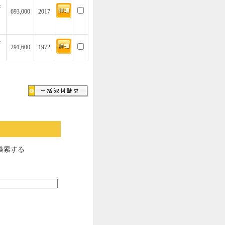
坪
693,000
2017
坪
291,600
1972
検索する