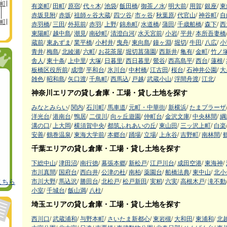
町
有楽町
/
田町
/
原宿
/
代々木
/
池袋
/
飯田橋
/
御茶ノ水
/
明大前
/
用賀
/
銀座
/
東
赤坂見附
/
赤坂
/
祖師ヶ谷大蔵
/
四ツ谷
/
市ヶ谷
/
秋葉原
/
代官山
/
神谷町
/
自
町
赤羽橋
/
三田
/
外苑前
/
赤羽
/
上野
/
錦糸町
/
水道橋
/
蒲田
/
千歳船橋
/
森下
/
西
東陽町
/
越中島
/
潮見
/
南砂町
/
清澄白河
/
水天宮前
/
小岩
/
平井
/
本所吾妻橋
蔵前
/
東あずま
/
業平橋
/
小村井
/
曳舟
/
東向島
/
鐘ヶ淵
/
堀切
/
牛田
/
八広
/
小
青井
/
梅島
/
北綾瀬
/
六町
/
お花茶屋
/
堀切菖蒲園
/
西新井
/
亀有
/
金町
/
竹ノ
舎人
/
東十条
/
上中里
/
大塚
/
日暮里
/
西日暮里
/
鶯谷
/
西高島平
/
西台
/
蓮根
/
板橋区役所前
/
成増
/
平和台
/
氷川台
/
中村橋
/
江古田
/
桜台
/
石神井公園
/
大
雑色
/
昭和島
/
矢口渡
/
千鳥町
/
西馬込
/
戸越
/
武蔵小山
/
浮間舟渡
/
江北
/
神奈川エリアの貸し倉庫・工場・貸し土地を探す
みなとみらい
/
関内
/
石川町
/
馬車道
/
元町・中華街
/
新横浜
/
たまプラーザ
洋光台
/
港南台
/
鴨居
/
二俣川
/
向ヶ丘遊園
/
仲町台
/
金沢文庫
/
中央林間
/
綱
溝の口
/
上大岡
/
横須賀中央
/
都筑ふれあいの丘
/
東山田
/
三ッ沢上町
/
白楽
安善
/
鶴巻温泉
/
東海大学前
/
本郷台
/
踊場
/
立場
/
上永谷
/
吉野町
/
南林間
/
千葉エリアの貸し倉庫・工場・貸し土地を探す
下総中山
/
津田沼
/
南行徳
/
幕張本郷
/
新松戸
/
江戸川台
/
成田空港
/
東海神
/
市川真間
/
国府台
/
西白井
/
公津の杜
/
南柏
/
薬園台
/
船橋法典
/
東中山
/
北小
市川大野
/
馬込沢
/
勝田台
/
北松戸
/
松戸新田
/
実籾
/
六実
/
高根木戸
/
滝不動
こちら
小室
/
千城台
/
飯山満
/
八柱
/
埼玉エリアの貸し倉庫・工場・貸し土地を探す
西川口
/
武蔵浦和
/
与野本町
/
さいたま新都心
/
東岩槻
/
大和田
/
東浦和
/
北