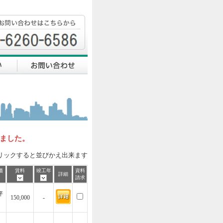
しました。
リックすると並びかえ出来ます
価
賃料
竣工年
資料
詳細
請求
坪
150,000
-