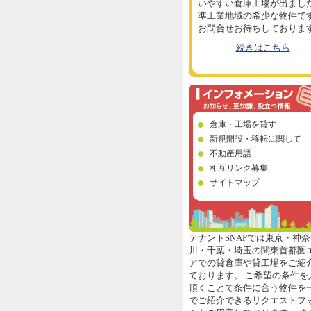
いやすい倉庫工場が出まし
準工業地域の希少な物件で
お問合せお待ちしておりま
続きはこちら
倉庫・工場を貸す
新規開設・移転に関して
不動産用語
相互リンク募集
サイトマップ
テナントSNAPでは東京・神奈
川・千葉・埼玉の関東首都圏
アでの貸倉庫や貸工場をご紹
ております。 ご希望の条件を
頂くことで条件に合う物件を
でご紹介できるリクエストフ