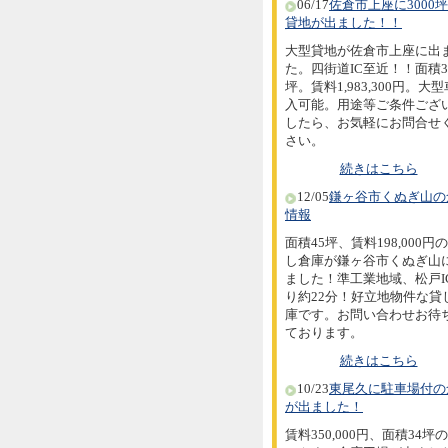
06/17
佐倉市上座に3000
貸地が出ました！！
大型貸地が佐倉市上座に出
た。四街道IC至近！！面積30
坪。賃料1,983,300円。大
入可能。用途等ご条件ござ
したら、お気軽にお問合せ
さい。
続きはこちら
12/05
鎌ヶ谷市くぬぎ山の
情報
面積45坪、賃料198,000円
し倉庫が鎌ヶ谷市くぬぎ山
ました！準工業地域、松戸I
り約22分！好立地物件な貸
庫です。お問い合わせお待
ております。
続きはこちら
10/23
東尾久に駐車場付の
が出ました！
賃料350,000円、面積34坪