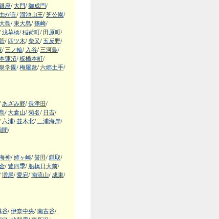
銀座
/
大門
/
御成門
/
由が丘
/
溜池山王
/
芝公園
/
大島
/
東大島
/
篠崎
/
/
浅草橋
/
稲荷町
/
田原町
/
菅
/
四ツ木
/
柴又
/
五反野
/
塚
/
三ノ輪
/
入谷
/
三河島
/
本蓮沼
/
板橋本町
/
泉学園
/
梅屋敷
/
六郷土手
/
/
あざみ野
/
長津田
/
島
/
大倉山
/
菊名
/
日吉
/
/
六浦
/
並木北
/
三浦海岸
/
鶴間
/
海神
/
姉ヶ崎
/
誉田
/
鎌取
/
金
/
豊四季
/
船橋日大前
/
/
増尾
/
愛宕
/
南流山
/
成東
/
越谷
/
伊奈中央
/
南古谷
/