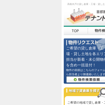
高根木戸の貸し倉庫・工場・貸し土
ご希望の貸し倉庫・工
場・貸し土地を各エリ
担当が新着・未公開物
を含め一括送付！
物件の依頼はこちらのフォー
ら担当者より御連絡いたしま
ご希望の地域で貸し倉庫・