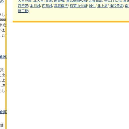
大宮公園
/
北大宮
/
日進
/
南栗橋
/
東武動物公園
/
北春日部
/
せんげん台
/
東
坪の
西所沢
/
本川越
/
西川越
/
武蔵藤沢
/
稲荷山公園
/
越生
/
北上尾
/
浦和美園
/
南
新三郷
/
まし
00
型車進
いま
くだ
倉庫
の貸
に出
Cよ
し倉
ちし
倉庫
の使