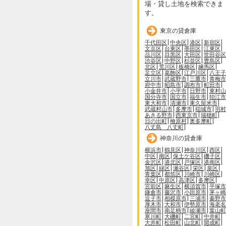
場・貸し土地を検索できま
す。
東京の貸倉庫
千代田区
中央区
港区
新宿区
文京区
台東区
墨田区
江東区
品川区
目黒区
大田区
世田谷区
渋谷区
中野区
杉並区
豊島区
北区
荒川区
板橋区
練馬区
足立区
葛飾区
江戸川区
八王子
立川市
武蔵野市
三鷹市
青梅市
府中市
昭島市
調布市
町田市
小金井市
小平市
日野市
東村山
国分寺市
国立市
福生市
狛江市
東大和市
清瀬市
東久留米市
武蔵村山市
多摩市
稲城市
羽村
あきる野市
西東京市
瑞穂町
日の出町
檜原村
奥多摩町
八丈島 八丈町
神奈川の貸倉庫
横浜市
鶴見区
神奈川区
西区
中区
南区
保土ケ谷区
磯子区
金沢区
港北区
戸塚区
港南区
旭区
緑区
瀬谷区
栄区
泉区
青葉区
都筑区
川崎市
川崎区
幸区
中原区
高津区
多摩区
宮前区
麻生区
横須賀市
平塚市
鎌倉市
藤沢市
小田原市
茅ヶ崎
逗子市
相模原市
三浦市
秦野市
厚木市
大和市
伊勢原市
海老名
座間市
南足柄市
綾瀬市
葉山町
寒川町
大磯町
二宮町
中井町
大井町
松田町
山北町
開成町