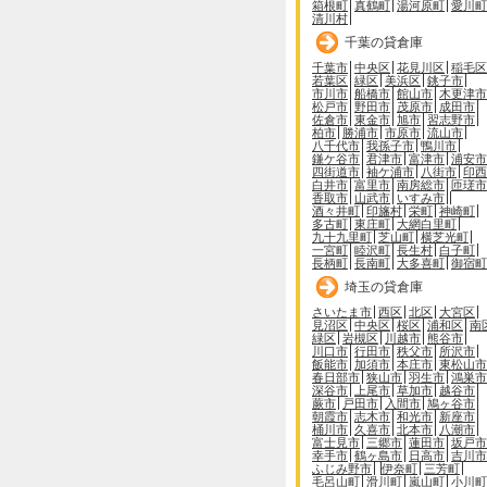
箱根町
真鶴町
湯河原町
愛川町
清川村
千葉の貸倉庫
千葉市
中央区
花見川区
稲毛区
若葉区
緑区
美浜区
銚子市
市川市
船橋市
館山市
木更津市
松戸市
野田市
茂原市
成田市
佐倉市
東金市
旭市
習志野市
柏市
勝浦市
市原市
流山市
八千代市
我孫子市
鴨川市
鎌ケ谷市
君津市
富津市
浦安市
四街道市
袖ケ浦市
八街市
印西
白井市
富里市
南房総市
匝瑳市
香取市
山武市
いすみ市
酒々井町
印旛村
栄町
神崎町
多古町
東庄町
大網白里町
九十九里町
芝山町
横芝光町
一宮町
睦沢町
長生村
白子町
長柄町
長南町
大多喜町
御宿町
埼玉の貸倉庫
さいたま市
西区
北区
大宮区
見沼区
中央区
桜区
浦和区
南
緑区
岩槻区
川越市
熊谷市
川口市
行田市
秩父市
所沢市
飯能市
加須市
本庄市
東松山市
春日部市
狭山市
羽生市
鴻巣市
深谷市
上尾市
草加市
越谷市
蕨市
戸田市
入間市
鳩ヶ谷市
朝霞市
志木市
和光市
新座市
桶川市
久喜市
北本市
八潮市
富士見市
三郷市
蓮田市
坂戸市
幸手市
鶴ヶ島市
日高市
吉川市
ふじみ野市
伊奈町
三芳町
毛呂山町
滑川町
嵐山町
小川町