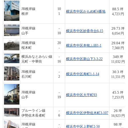
88.5
JR根岸線
10
坪
横浜市中区かもめ町4番地
根岸
1
4,723 円
29.73
JR根岸線
-
坪
横浜市中区妙香寺台6-15
山手
10
6,054 円
29.04
JR根岸線
20
坪
横浜市中区本牧ふ頭1-1
桜木町
-
7,560 円
349
横浜みなとみらい線
-
坪
横浜市中区新山下3-3-22
元町・中華街
16
11,032 円
30.3
JR根岸線
-
坪
横浜市中区寿町1-1-14
石川町
2
11,551 円
45.5
JR根岸線
-
坪
横浜市中区大平町93
山手
19
7,253 円
26
ブルーライン線
-
坪
横浜市中区伊勢佐木町3-107
伊勢佐木長者町
6
16,923 円
98
JR根岸線
-
坪
横浜市中区上野町2-50