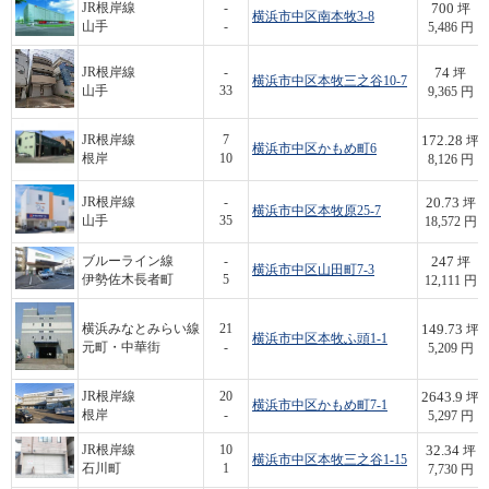
700
JR根岸線
-
坪
横浜市中区南本牧3-8
山手
-
5,486 円
74
JR根岸線
-
坪
横浜市中区本牧三之谷10-7
山手
33
9,365 円
172.28
JR根岸線
7
坪
横浜市中区かもめ町6
根岸
10
8,126 円
20.73
JR根岸線
-
坪
横浜市中区本牧原25-7
山手
35
18,572 円
247
ブルーライン線
-
坪
横浜市中区山田町7-3
伊勢佐木長者町
5
12,111 円
149.73
横浜みなとみらい線
21
坪
横浜市中区本牧ふ頭1-1
元町・中華街
-
5,209 円
2643.9
JR根岸線
20
坪
横浜市中区かもめ町7-1
根岸
-
5,297 円
32.34
JR根岸線
10
坪
横浜市中区本牧三之谷1-15
石川町
1
7,730 円