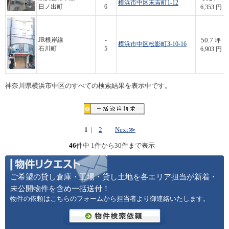
横浜市中区末吉町1-12
日ノ出町
6
6,353 円
50.7
JR根岸線
-
坪
横浜市中区松影町3-10-16
石川町
5
6,903 円
神奈川県横浜市中区のすべての検索結果を表示中です。
1
|
2
Next≫
46
件中 1件から30件まで表示
ご希望の貸し倉庫・工場・貸し土地を各エリア担当が新着・
未公開物件を含め一括送付！
物件の依頼はこちらのフォームから担当者より御連絡いたします。