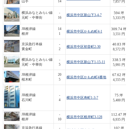
山手
14
7,857 円
594
横浜みなとみらい線
-
坪
横浜市中区新山下3-4-7
元町・中華街
16
5,333 円
309.74
JR根岸線
14
坪
横浜市中区かもめ町4-1
根岸
1
3,551 円
40.83
京浜急行本線
-
坪
横浜市中区初音町2-30
黄金町
2
8,572 円
338.5
横浜みなとみらい線
-
坪
横浜市中区新山下1-15-11
元町・中華街
5
5,991 円
67.62
JR根岸線
20
坪
横浜市中区かもめ町4番地
桜木町
5
4,555 円
75
JR根岸線
-
坪
横浜市中区寿町1-3-7
石川町
4
5,400 円
112.47
JR根岸線
-
坪
横浜市中区根岸町3-128
根岸
10
6,935 円
102
京浜急行本線
-
坪