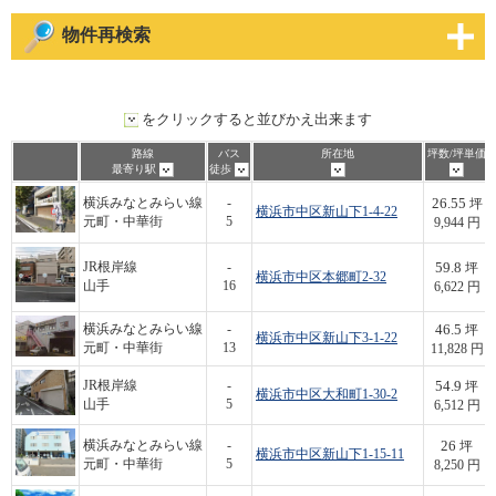
物件再検索
をクリックすると並びかえ出来ます
路線
バス
所在地
坪数/坪単価
最寄り駅
徒歩
26.55
横浜みなとみらい線
-
坪
横浜市中区新山下1-4-22
元町・中華街
5
9,944 円
59.8
JR根岸線
-
坪
横浜市中区本郷町2-32
山手
16
6,622 円
46.5
横浜みなとみらい線
-
坪
横浜市中区新山下3-1-22
元町・中華街
13
11,828 円
54.9
JR根岸線
-
坪
横浜市中区大和町1-30-2
山手
5
6,512 円
26
横浜みなとみらい線
-
坪
横浜市中区新山下1-15-11
元町・中華街
5
8,250 円