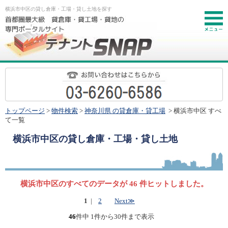
横浜市中区の貸し倉庫・工場・貸し土地を探す
お
トップページ
>
物件検索
>
神奈川県 の貸倉庫・貸工場
> 横浜市中区 すべ
て一覧
横浜市中区
の貸し倉庫・工場・貸し土地
横浜市中区のすべてのデータが 46 件ヒットしました。
1
|
2
Next≫
46
件中 1件から30件まで表示