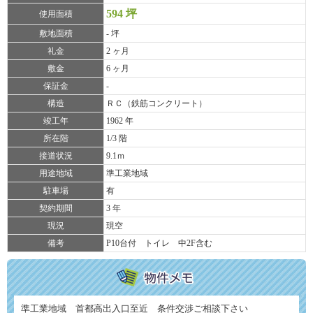
594 坪
使用面積
敷地面積
- 坪
礼金
2 ヶ月
敷金
6 ヶ月
保証金
-
構造
ＲＣ（鉄筋コンクリート）
竣工年
1962 年
所在階
1/3 階
接道状況
9.1ｍ
用途地域
準工業地域
駐車場
有
契約期間
3 年
現況
現空
備考
P10台付 トイレ 中2F含む
準工業地域 首都高出入口至近 条件交渉ご相談下さい