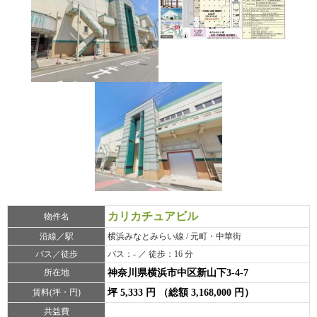
カリカチュアビル
物件名
沿線／駅
横浜みなとみらい線 / 元町・中華街
バス／徒歩
バス：- ／ 徒歩：16 分
所在地
神奈川県横浜市中区新山下3-4-7
賃料(坪・円)
坪 5,333 円 （総額 3,168,000 円）
共益費