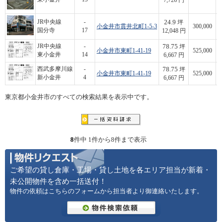
7,726 円
24.9
JR中央線
-
坪
小金井市貫井北町1-5-3
300,000
国分寺
17
12,048 円
78.75
JR中央線
-
坪
小金井市東町1-41-19
525,000
東小金井
14
6,667 円
78.75
西武多摩川線
-
坪
小金井市東町1-41-19
525,000
新小金井
4
6,667 円
東京都小金井市のすべての検索結果を表示中です。
8
件中 1件から8件まで表示
ご希望の貸し倉庫・工場・貸し土地を各エリア担当が新着・
未公開物件を含め一括送付！
物件の依頼はこちらのフォームから担当者より御連絡いたします。