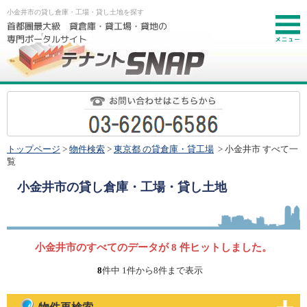
小金井市の貸し倉庫・工場・貸し土地を探す
お
トップページ
>
物件検索
>
東京都 の貸倉庫・貸工場
> 小金井市 すべて一
覧
小金井市
の貸し倉庫・工場・貸し土地
小金井市のすべてのデータが 8 件ヒットしました。
8
件中 1件から8件まで表示