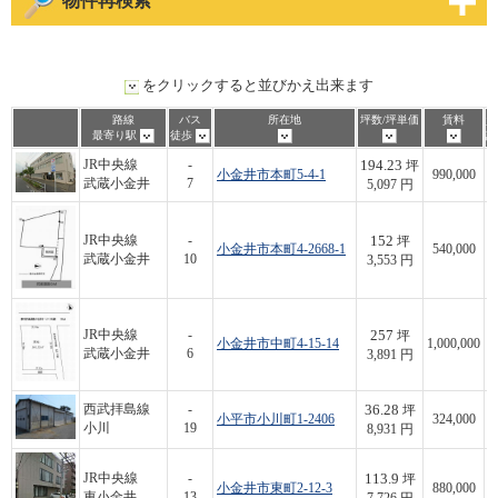
物件再検索
をクリックすると並びかえ出来ます
路線
バス
所在地
坪数/坪単価
賃料
資
最寄り駅
徒歩
請
194.23
JR中央線
-
坪
小金井市本町5-4-1
990,000
武蔵小金井
7
5,097 円
152
JR中央線
-
坪
小金井市本町4-2668-1
540,000
武蔵小金井
10
3,553 円
257
JR中央線
-
坪
小金井市中町4-15-14
1,000,000
武蔵小金井
6
3,891 円
36.28
西武拝島線
-
坪
小平市小川町1-2406
324,000
小川
19
8,931 円
113.9
JR中央線
-
坪
小金井市東町2-12-3
880,000
東小金井
13