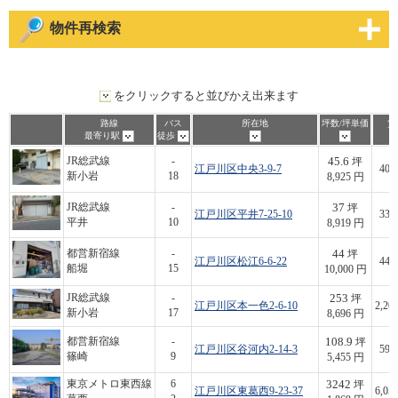
物件再検索
をクリックすると並びかえ出来ます
路線
バス
所在地
坪数/坪単価
賃
最寄り駅
徒歩
45.6
JR総武線
-
坪
江戸川区中央3-9-7
407
新小岩
18
8,925 円
37
JR総武線
-
坪
江戸川区平井7-25-10
330
平井
10
8,919 円
44
都営新宿線
-
坪
江戸川区松江6-6-22
440
船堀
15
10,000 円
253
JR総武線
-
坪
江戸川区本一色2-6-10
2,20
新小岩
17
8,696 円
108.9
都営新宿線
-
坪
江戸川区谷河内2-14-3
594
篠崎
9
5,455 円
3242
東京メトロ東西線
6
坪
江戸川区東葛西9-23-37
6,05