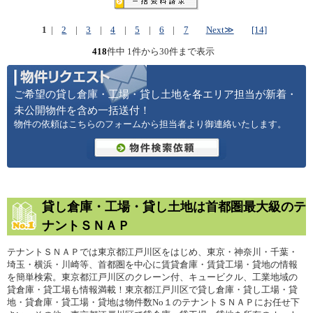
1
|
2
|
3
|
4
|
5
|
6
|
7
Next≫
[14]
418
件中 1件から30件まで表示
ご希望の貸し倉庫・工場・貸し土地を各エリア担当が新着・
未公開物件を含め一括送付！
物件の依頼はこちらのフォームから担当者より御連絡いたします。
貸し倉庫・工場・貸し土地は首都圏最大級のテ
ナントＳＮＡＰ
テナントＳＮＡＰでは東京都江戸川区をはじめ、東京・神奈川・千葉・
埼玉・横浜・川崎等、首都圏を中心に賃貸倉庫・賃貸工場・貸地の情報
を簡単検索。東京都江戸川区のクレーン付、キュービクル、工業地域の
貸倉庫・貸工場も情報満載！東京都江戸川区で貸し倉庫・貸し工場・貸
地・貸倉庫・貸工場・貸地は物件数No１のテナントＳＮＡＰにお任せ下