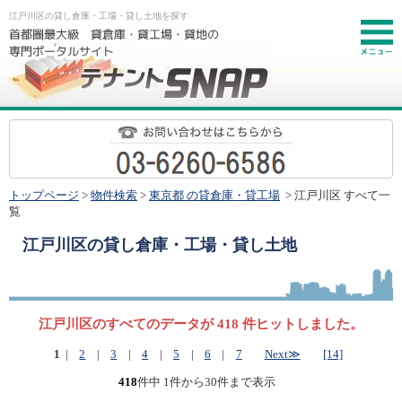
江戸川区の貸し倉庫・工場・貸し土地を探す
お
トップページ
>
物件検索
>
東京都 の貸倉庫・貸工場
> 江戸川区 すべて一
覧
江戸川区
の貸し倉庫・工場・貸し土地
江戸川区のすべてのデータが 418 件ヒットしました。
1
|
2
|
3
|
4
|
5
|
6
|
7
Next≫
[14]
418
件中 1件から30件まで表示