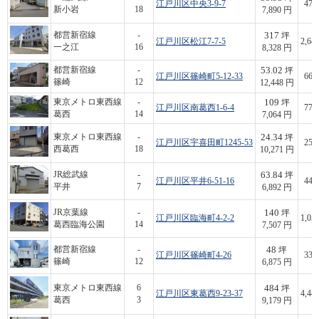
江戸川区中央3-9-7
473
新小岩
18
7,890 円
317
都営新宿線
-
坪
江戸川区松江7-7-5
2,64
一之江
16
8,328 円
53.02
都営新宿線
-
坪
江戸川区篠崎町5-12-33
660
篠崎
12
12,448 円
109
東京メトロ東西線
-
坪
江戸川区南葛西1-6-4
770
葛西
14
7,064 円
24.34
東京メトロ東西線
-
坪
江戸川区宇喜田町1245-53
250
西葛西
18
10,271 円
63.84
JR総武線
-
坪
江戸川区平井6-51-16
440
平井
7
6,892 円
140
JR京葉線
-
坪
江戸川区臨海町4-2-2
1,05
葛西臨海公園
14
7,507 円
48
都営新宿線
-
坪
江戸川区篠崎町4-26
330
篠崎
12
6,875 円
484
東京メトロ東西線
6
坪
江戸川区東葛西9-23-37
4,44
葛西
3
9,179 円