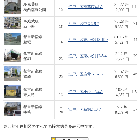
85.27
JR京葉線
-
坪
江戸川区南葛西4-1-2
1,10
葛西臨海公園
15
12,900 円
76.23
JR総武線
-
坪
江戸川区中央3-9-7
715
新小岩
18
9,380 円
81.15
都営新宿線
-
坪
江戸川区東小松川3-19-7
440
船堀
16
5,422 円
24.2
都営新宿線
-
坪
江戸川区東小松川2-5-4
297
船堀
23
12,273 円
70.57
都営新宿線
-
坪
江戸川区鹿骨1-13-13
465
篠崎
25
6,600 円
108
都営新宿線
-
坪
江戸川区小松川3-4-2
1,55
東大島
13
14,352 円
39.9
都営新宿線
-
坪
江戸川区新堀2-13-7
370
篠崎
20
9,273 円
東京都江戸川区のすべての検索結果を表示中です。