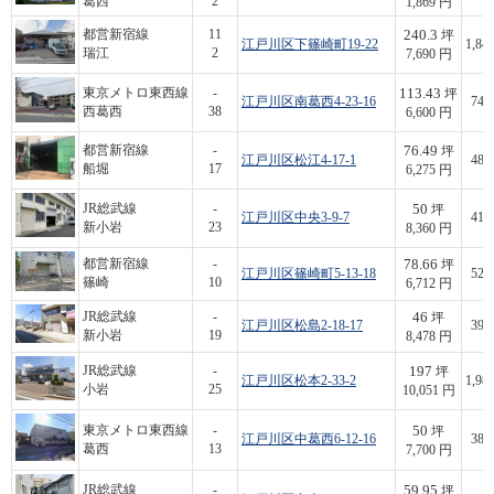
葛西
2
1,869 円
240.3
都営新宿線
11
坪
江戸川区下篠崎町19-22
1,84
瑞江
2
7,690 円
113.43
東京メトロ東西線
-
坪
江戸川区南葛西4-23-16
748
西葛西
38
6,600 円
76.49
都営新宿線
-
坪
江戸川区松江4-17-1
480
船堀
17
6,275 円
50
JR総武線
-
坪
江戸川区中央3-9-7
418
新小岩
23
8,360 円
78.66
都営新宿線
-
坪
江戸川区篠崎町5-13-18
528
篠崎
10
6,712 円
46
JR総武線
-
坪
江戸川区松島2-18-17
390
新小岩
19
8,478 円
197
JR総武線
-
坪
江戸川区松本2-33-2
1,98
小岩
25
10,051 円
50
東京メトロ東西線
-
坪
江戸川区中葛西6-12-16
385
葛西
13
7,700 円
59.95
JR総武線
-
坪