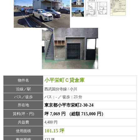
小平栄町Ｃ貸倉庫
物件名
沿線／駅
西武国分寺線 / 小川
バス／徒歩
バス：- ／ 徒歩：23 分
所在地
東京都小平市栄町2-30-24
賃料(坪・円)
坪 7,069 円 （総額 715,000 円）
共益費
4,400 円
101.15 坪
使用面積
敷地面積
122 坪