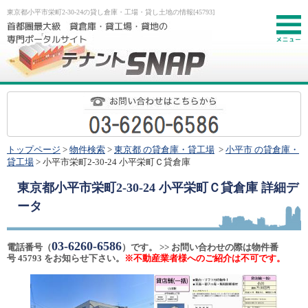
東京都小平市栄町2-30-24の貸し倉庫・工場・貸し土地の情報[45793]
お
トップページ
>
物件検索
>
東京都 の貸倉庫・貸工場
>
小平市 の貸倉庫・
貸工場
> 小平市栄町2-30-24 小平栄町Ｃ貸倉庫
東京都小平市栄町2-30-24 小平栄町Ｃ貸倉庫
詳細デ
ータ
03-6260-6586
電話番号（
）です。 >> お問い合わせの際は物件番
号 45793 をお知らせ下さい。
※不動産業者様へのご紹介は不可です。