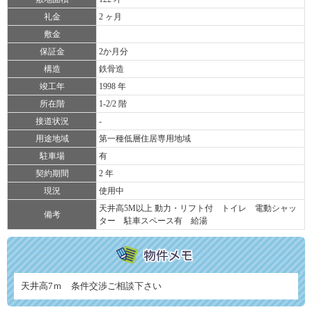
礼金
2 ヶ月
敷金
保証金
2か月分
構造
鉄骨造
竣工年
1998 年
所在階
1-2/2 階
接道状況
-
用途地域
第一種低層住居専用地域
駐車場
有
契約期間
2 年
現況
使用中
天井高5M以上 動力・リフト付 トイレ 電動シャッ
備考
ター 駐車スペース有 給湯
天井高7ｍ 条件交渉ご相談下さい