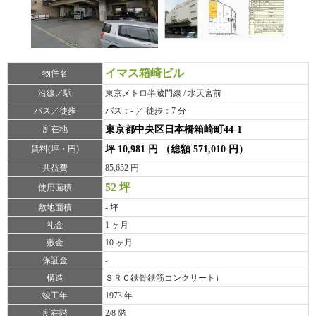
イマス箱崎ビル
物件名
沿線／駅
東京メトロ半蔵門線 / 水天宮前
バス／徒歩
バス：- ／ 徒歩：7 分
所在地
東京都中央区日本橋箱崎町44-1
賃料(坪・円)
坪 10,981 円 （総額 571,010 円）
共益費
85,652 円
52 坪
使用面積
敷地面積
- 坪
礼金
1 ヶ月
敷金
10 ヶ月
保証金
-
構造
ＳＲＣ鉄骨鉄筋コンクリート）
竣工年
1973 年
所在階
2/8 階