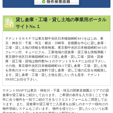
貸し倉庫・工場・貸し土地の事業用ポータル
サイトNo.１
テナントＳＮＡＰでは東京都中央区日本橋箱崎町44-1をはじめ、東
京・神奈川・千葉・埼玉・横浜・川崎等、首都圏を中心に貸し倉庫・
工場・貸し土地の情報を簡単検索。東京都中央区日本橋箱崎町44-1の
クレーン付、キュービクル、工業地域の貸倉庫・貸工場も情報満載！
東京都中央区日本橋箱崎町44-1で貸し倉庫・貸し工場・貸地・貸倉
庫・貸工場・貸地は物件数No１のテナントＳＮＡＰにお任せ下さい。
その他、東京都中央区日本橋箱崎町44-1で貸し倉庫・工場・貸し土地
を所有のオーナー様には無料で貸し倉庫・貸し工場の広告を掲載致し
ます。貸し倉庫・工場・貸し土地を貸したい方も是非、テナント
SNAPにお任せ下さい。
テナントSNAPでは東京・神奈川・千葉・埼玉の関東首都圏エリアでの貸
倉庫や貸工場をご紹介しております。 ご希望の条件を入力頂くことで条
件に合う物件を一括でご紹介できるリクエストフォームもご用意してお
ります。 また、貸倉庫や貸工場でご入居者をお探しのオーナー様向けの
物件登録システムもございます。 物件を借りたい・貸したいというお客