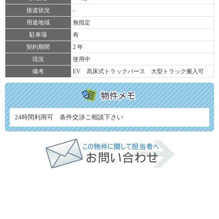
接道状況
-
用途地域
無指定
駐車場
有
契約期間
2 年
現況
使用中
備考
EV 高床式トラックバース 大型トラック搬入可
24時間利用可 条件交渉ご相談下さい