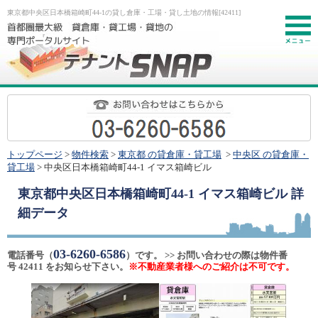
東京都中央区日本橋箱崎町44-1の貸し倉庫・工場・貸し土地の情報[42411]
お
トップページ
>
物件検索
>
東京都 の貸倉庫・貸工場
>
中央区 の貸倉庫・
貸工場
> 中央区日本橋箱崎町44-1 イマス箱崎ビル
東京都中央区日本橋箱崎町44-1 イマス箱崎ビル
詳
細データ
03-6260-6586
電話番号（
）です。 >> お問い合わせの際は物件番
号 42411 をお知らせ下さい。
※不動産業者様へのご紹介は不可です。