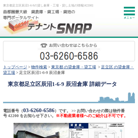
東京都足立区辰沼1-6-9の貸し倉庫・工場・貸し土地の情報[42200]
お
トップページ
>
物件検索
>
東京都 の貸倉庫・貸工場
>
足立区 の貸倉庫・
貸工場
> 足立区辰沼1-6-9 辰沼倉庫
東京都足立区辰沼1-6-9 辰沼倉庫
詳細データ
03-6260-6586
電話番号（
）です。 >> お問い合わせの際は物件番
号 42200 をお知らせ下さい。
※不動産業者様へのご紹介は不可です。