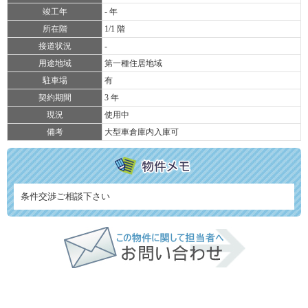
竣工年
- 年
所在階
1/1 階
接道状況
-
用途地域
第一種住居地域
駐車場
有
契約期間
3 年
現況
使用中
備考
大型車倉庫内入庫可
条件交渉ご相談下さい