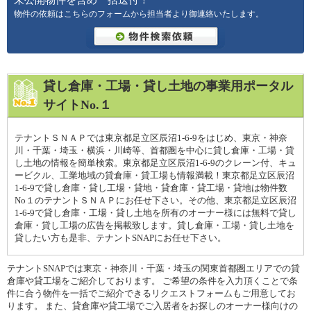
未公開物件を含め一括送付！
物件の依頼はこちらのフォームから担当者より御連絡いたします。
貸し倉庫・工場・貸し土地の事業用ポータル
サイトNo.１
テナントＳＮＡＰでは東京都足立区辰沼1-6-9をはじめ、東京・神奈
川・千葉・埼玉・横浜・川崎等、首都圏を中心に貸し倉庫・工場・貸
し土地の情報を簡単検索。東京都足立区辰沼1-6-9のクレーン付、キュ
ービクル、工業地域の貸倉庫・貸工場も情報満載！東京都足立区辰沼
1-6-9で貸し倉庫・貸し工場・貸地・貸倉庫・貸工場・貸地は物件数
No１のテナントＳＮＡＰにお任せ下さい。その他、東京都足立区辰沼
1-6-9で貸し倉庫・工場・貸し土地を所有のオーナー様には無料で貸し
倉庫・貸し工場の広告を掲載致します。貸し倉庫・工場・貸し土地を
貸したい方も是非、テナントSNAPにお任せ下さい。
テナントSNAPでは東京・神奈川・千葉・埼玉の関東首都圏エリアでの貸
倉庫や貸工場をご紹介しております。 ご希望の条件を入力頂くことで条
件に合う物件を一括でご紹介できるリクエストフォームもご用意してお
ります。 また、貸倉庫や貸工場でご入居者をお探しのオーナー様向けの