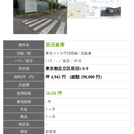
辰沼倉庫
物件名
沿線／駅
東京メトロ千代田線 / 北綾瀬
バス／徒歩
バス：- ／ 徒歩：16 分
所在地
東京都足立区辰沼1-6-9
賃料(坪・円)
坪 4,942 円 （総額 290,000 円）
共益費
58.68 坪
使用面積
敷地面積
- 坪
礼金
2 ヶ月
敷金
2 ヶ月
保証金
-
構造
鉄骨造