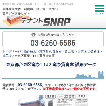
東京都台東区竜泉1-14-8の貸し倉庫・工場・貸し土地の情報[39801]
お
トップページ
>
物件検索
>
東京都 の貸倉庫・貸工場
>
台東区 の貸倉庫・
貸工場
> 台東区竜泉1-14-8 竜泉貸倉庫
東京都台東区竜泉1-14-8 竜泉貸倉庫
詳細データ
03-6260-6586
電話番号（
）です。 >> お問い合わせの際は物件番
号 39801 をお知らせ下さい。
※不動産業者様へのご紹介は不可です。