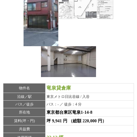
竜泉貸倉庫
物件名
沿線／駅
東京メトロ日比谷線 / 入谷
バス／徒歩
バス：- ／ 徒歩：4 分
所在地
東京都台東区竜泉1-14-8
賃料(坪・円)
坪 9,941 円 （総額 220,000 円）
共益費