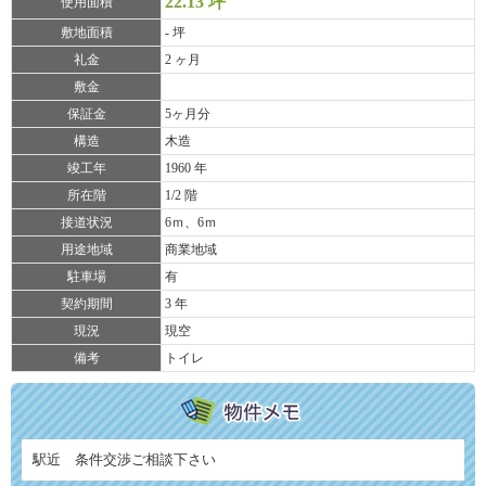
22.13 坪
使用面積
敷地面積
- 坪
礼金
2 ヶ月
敷金
保証金
5ヶ月分
構造
木造
竣工年
1960 年
所在階
1/2 階
接道状況
6ｍ、6ｍ
用途地域
商業地域
駐車場
有
契約期間
3 年
現況
現空
備考
トイレ
駅近 条件交渉ご相談下さい