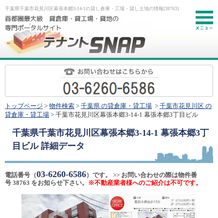
千葉県千葉市花見川区幕張本郷3-14-1の貸し倉庫・工場・貸し土地の情報[38763]
お
トップページ
>
物件検索
>
千葉県 の貸倉庫・貸工場
>
千葉市花見川区 の
貸倉庫・貸工場
> 千葉市花見川区幕張本郷3-14-1 幕張本郷3丁目ビル
千葉県千葉市花見川区幕張本郷3-14-1 幕張本郷3丁
目ビル
詳細データ
03-6260-6586
電話番号（
）です。 >> お問い合わせの際は物件番
号 38763 をお知らせ下さい。
※不動産業者様へのご紹介は不可です。