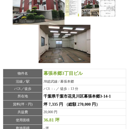
幕張本郷3丁目ビル
物件名
沿線／駅
JR総武線 / 幕張本郷
バス／徒歩
バス：- ／ 徒歩：13 分
所在地
千葉県千葉市花見川区幕張本郷3-14-1
賃料(坪・円)
坪 7,335 円 （総額 270,000 円）
共益費
20,000 円
36.81 坪
使用面積
敷地面積
- 坪