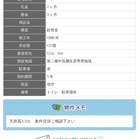
礼金
2 ヶ月
敷金
3 ヶ月
保証金
-
構造
鉄骨造
竣工年
1986 年
所在階
1/3 階
接道状況
12ｍ、6ｍ
用途地域
第二種中高層住居専用地域
駐車場
有
契約期間
5 年
現況
現空
備考
トイレ 駐車場有
天井高3.3ｍ 条件交渉ご相談下さい