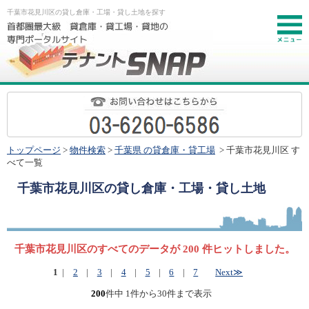
千葉市花見川区の貸し倉庫・工場・貸し土地を探す
お
トップページ
>
物件検索
>
千葉県 の貸倉庫・貸工場
> 千葉市花見川区 す
べて一覧
千葉市花見川区
の貸し倉庫・工場・貸し土地
千葉市花見川区のすべてのデータが 200 件ヒットしました。
1
|
2
|
3
|
4
|
5
|
6
|
7
Next≫
200
件中 1件から30件まで表示