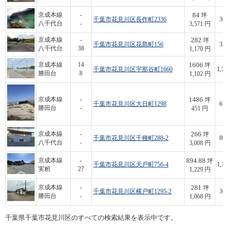
84
京成本線
-
坪
千葉市花見川区長作町2336
300
八千代台
-
3,571 円
282
京成本線
-
坪
千葉市花見川区花島町156
330
八千代台
38
1,170 円
1606
京成本線
14
坪
千葉市花見川区宇那谷町1660
1,77
勝田台
8
1,102 円
1486
京成本線
-
坪
千葉市花見川区大日町1298
670
勝田台
-
451 円
266
京成本線
-
坪
千葉市花見川区千種町288-2
800
八千代台
-
3,008 円
894.88
京成本線
-
坪
千葉市花見川区天戸町756-4
1,10
実籾
27
1,229 円
281
京成本線
-
坪
千葉市花見川区横戸町1295-2
300
勝田台
-
1,068 円
千葉県千葉市花見川区のすべての検索結果を表示中です。