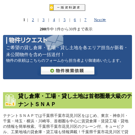
1
|
2
|
3
|
4
|
5
|
6
|
7
Next≫
200
件中 1件から30件まで表示
ご希望の貸し倉庫・工場・貸し土地を各エリア担当が新着・
未公開物件を含め一括送付！
物件の依頼はこちらのフォームから担当者より御連絡いたします。
貸し倉庫・工場・貸し土地は首都圏最大級のテ
ナントＳＮＡＰ
テナントＳＮＡＰでは千葉県千葉市花見川区をはじめ、東京・神奈川・
千葉・埼玉・横浜・川崎等、首都圏を中心に賃貸倉庫・賃貸工場・貸地
の情報を簡単検索。千葉県千葉市花見川区のクレーン付、キュービク
ル、工業地域の貸倉庫・貸工場も情報満載！千葉県千葉市花見川区で貸