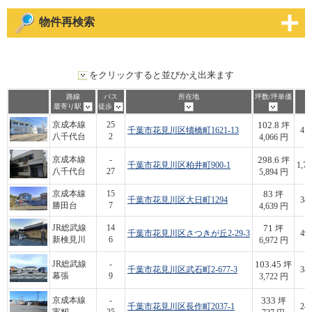
物件再検索
をクリックすると並びかえ出来ます
路線
バス
所在地
坪数/坪単価
最寄り駅
徒歩
102.8
京成本線
25
坪
千葉市花見川区犢橋町1621-13
418
八千代台
2
4,066 円
298.6
京成本線
-
坪
千葉市花見川区柏井町900-1
1,76
八千代台
27
5,894 円
83
京成本線
15
坪
千葉市花見川区大日町1294
385
勝田台
7
4,639 円
71
JR総武線
14
坪
千葉市花見川区さつきが丘2-29-3
495
新検見川
6
6,972 円
103.45
JR総武線
-
坪
千葉市花見川区武石町2-677-3
385
幕張
9
3,722 円
333
京成本線
-
坪
千葉市花見川区長作町2037-1
242