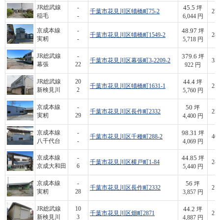
45.5
JR総武線
-
坪
千葉市花見川区犢橋町75-2
275
稲毛
-
6,044 円
48.97
京成本線
-
坪
千葉市花見川区犢橋町1549-2
280
実籾
-
5,718 円
379.6
JR総武線
-
坪
千葉市花見川区幕張町3-2209-2
350
幕張
22
922 円
44.4
JR総武線
20
坪
千葉市花見川区犢橋町1631-1
255
新検見川
2
5,760 円
50
京成本線
-
坪
千葉市花見川区長作町2332
220
実籾
29
4,400 円
98.31
京成本線
-
坪
千葉市花見川区千種町288-2
400
八千代台
-
4,069 円
44.85
京成本線
-
坪
千葉市花見川区横戸町1-84
244
京成大和田
6
5,440 円
56
京成本線
-
坪
千葉市花見川区長作町2332
216
実籾
28
3,857 円
44.2
JR総武線
10
坪
千葉市花見川区畑町2871
216
新検見川
3
4,887 円