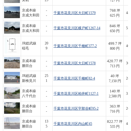
実籾
25
727 円
768
京成本線
-
坪
千葉市花見川区大日町1579
480
京成大和田
-
625 円
846
京成本線
-
坪
千葉市花見川区横戸町1267-14
550
京成大和田
-
650 円
499.7
JR総武線
20
坪
千葉市花見川区千種町377-2
400
稲毛
9
800 円
420.77
京成本線
-
坪
千葉市花見川区大日町1578
300
勝田台
-
713 円
40
JR総武線
25
坪
千葉市花見川区千種町82-4
286
新検見川
1
7,150 円
140
京成本線
-
坪
千葉市花見川区柏井町1127-1
350
八千代台
-
2,500 円
363
京成本線
-
坪
千葉市花見川区宇那谷町95-2
260
勝田台
-
716 円
822.77
京成本線
13
坪
千葉市花見川区内山町45
440
勝田台
5
535 円