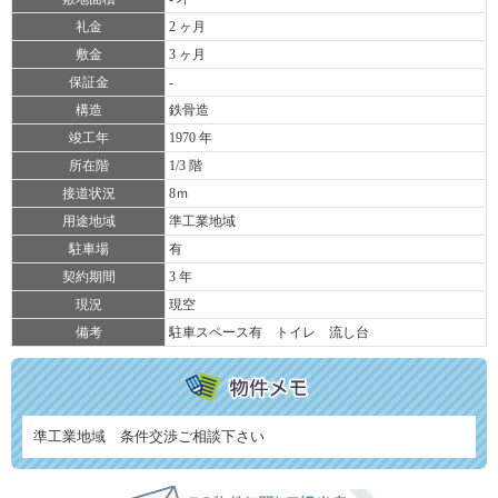
礼金
2 ヶ月
敷金
3 ヶ月
保証金
-
構造
鉄骨造
竣工年
1970 年
所在階
1/3 階
接道状況
8ｍ
用途地域
準工業地域
駐車場
有
契約期間
3 年
現況
現空
備考
駐車スペース有 トイレ 流し台
準工業地域 条件交渉ご相談下さい