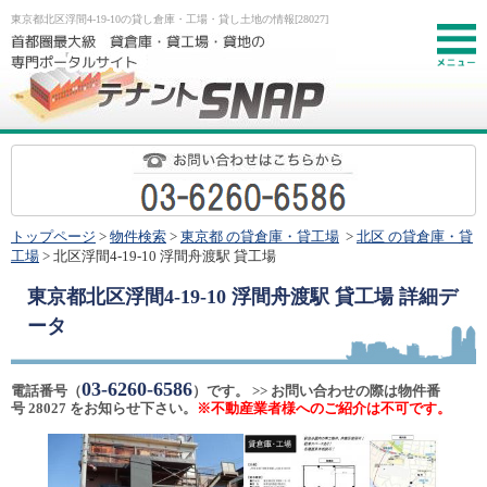
東京都北区浮間4-19-10の貸し倉庫・工場・貸し土地の情報[28027]
お
トップページ
>
物件検索
>
東京都 の貸倉庫・貸工場
>
北区 の貸倉庫・貸
工場
> 北区浮間4-19-10 浮間舟渡駅 貸工場
東京都北区浮間4-19-10 浮間舟渡駅 貸工場
詳細デ
ータ
03-6260-6586
電話番号（
）です。 >> お問い合わせの際は物件番
号 28027 をお知らせ下さい。
※不動産業者様へのご紹介は不可です。