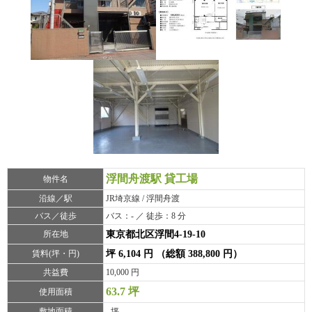
浮間舟渡駅 貸工場
物件名
沿線／駅
JR埼京線 / 浮間舟渡
バス／徒歩
バス：- ／ 徒歩：8 分
所在地
東京都北区浮間4-19-10
賃料(坪・円)
坪 6,104 円 （総額 388,800 円）
共益費
10,000 円
63.7 坪
使用面積
敷地面積
- 坪