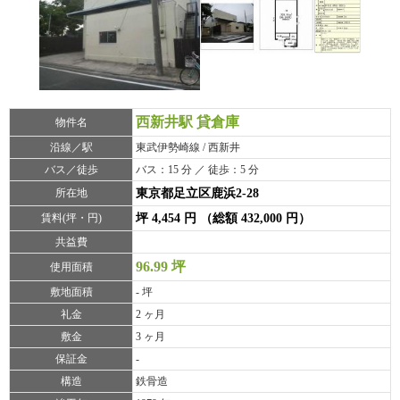
西新井駅 貸倉庫
物件名
沿線／駅
東武伊勢崎線 / 西新井
バス／徒歩
バス：15 分 ／ 徒歩：5 分
所在地
東京都足立区鹿浜2-28
賃料(坪・円)
坪 4,454 円 （総額 432,000 円）
共益費
96.99 坪
使用面積
敷地面積
- 坪
礼金
2 ヶ月
敷金
3 ヶ月
保証金
-
構造
鉄骨造