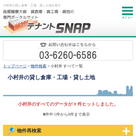
小村井の貸し倉庫・工場・貸し土地を探す
お
トップページ
>
物件検索
> 小村井 すべて一覧
小村井
の貸し倉庫・工場・貸し土地
小村井のすべてのデータが 9 件ヒットしました。
9
件中 1件から9件まで表示
物件再検索