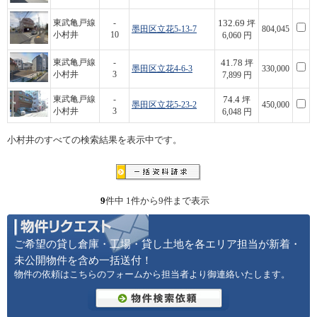
132.69
東武亀戸線
-
坪
墨田区立花5-13-7
804,045
小村井
10
6,060 円
41.78
東武亀戸線
-
坪
墨田区立花4-6-3
330,000
小村井
3
7,899 円
74.4
東武亀戸線
-
坪
墨田区立花5-23-2
450,000
小村井
3
6,048 円
小村井のすべての検索結果を表示中です。
9
件中 1件から9件まで表示
ご希望の貸し倉庫・工場・貸し土地を各エリア担当が新着・
未公開物件を含め一括送付！
物件の依頼はこちらのフォームから担当者より御連絡いたします。