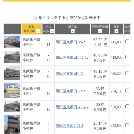
をクリックすると並びかえ出来ます
路線
バス
所在地
坪数/坪単価
賃料
資料
最寄り駅
徒歩
請求
62.22
東武亀戸線
-
坪
墨田区東墨田1-5-2
715,000
小村井
11
11,491 円
46.06
東武亀戸線
-
坪
墨田区東墨田1-11-12
418,000
小村井
15
9,075 円
48.19
東武亀戸線
-
坪
墨田区東墨田1-11
436,370
小村井
16
9,055 円
33
東武亀戸線
-
坪
墨田区東墨田1-7-7
254,100
小村井
10
7,700 円
60
東武亀戸線
-
坪
墨田区東墨田1-11-12
528,000
小村井
16
8,800 円
25.14
東武亀戸線
-
坪
墨田区八広2-52-8
242,000
小村井
8
9,626 円