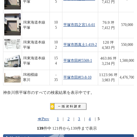
平塚
5
7,412 円
76.9
JR東海道本線
10
坪
平塚市四之宮1-6-61
570,000
平塚
5
7,412 円
120
JR東海道本線
10
坪
平塚市西真土1-419-2
550,000
平塚
2
4,583 円
463.86
JR東海道本線
15
坪
平塚市田村5569-1
1,500,000
平塚
4
3,234 円
1123.96
JR相模線
-
坪
平塚市田村3-8-10
4,476,700
寒川
35
3,983 円
神奈川県平塚市のすべての検索結果を表示中です。
≪Prev
1
|
2
|
3
|
4
|
5
139
件中 121件から139件まで表示