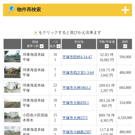
物件再検索
をクリックすると並びかえ出来ます
路線
バス
所在地
坪数/坪単価
賃料
最寄り駅
徒歩
32.85
JR東海道本線
16
坪
平塚市田村4-14-47
594,000
平塚
1
18,082 円
159.75
JR東海道本線
7
坪
平塚市四之宮1-3-64
486,000
平塚
2
3,042 円
209.63
JR東海道本線
22
坪
平塚市大神3463-2
684,800
平塚
3
3,267 円
383.26
JR東海道本線
18
坪
平塚市大島859-1
324,000
平塚
1
845 円
989.78
小田急小田原線
15
坪
平塚市大神2571
4,320,000
本厚木
2
4,365 円
117.8
JR東海道本線
20
坪
平塚市小鍋島2507
480,000
平塚
5