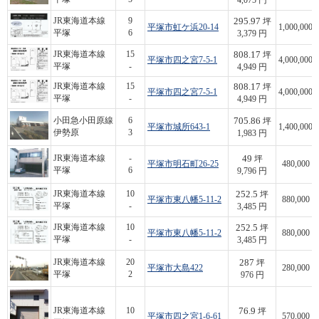
4,075 円
295.97
JR東海道本線
9
坪
平塚市虹ケ浜20-14
1,000,000
平塚
6
3,379 円
808.17
JR東海道本線
15
坪
平塚市四之宮7-5-1
4,000,000
平塚
-
4,949 円
808.17
JR東海道本線
15
坪
平塚市四之宮7-5-1
4,000,000
平塚
-
4,949 円
705.86
小田急小田原線
6
坪
平塚市城所643-1
1,400,000
伊勢原
3
1,983 円
49
JR東海道本線
-
坪
平塚市明石町26-25
480,000
平塚
6
9,796 円
252.5
JR東海道本線
10
坪
平塚市東八幡5-11-2
880,000
平塚
-
3,485 円
252.5
JR東海道本線
10
坪
平塚市東八幡5-11-2
880,000
平塚
-
3,485 円
287
JR東海道本線
20
坪
平塚市大島422
280,000
平塚
2
976 円
76.9
JR東海道本線
10
坪
平塚市四之宮1-6-61
570,000