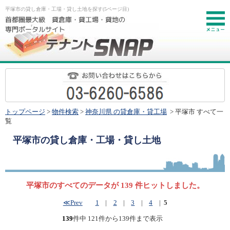
平塚市の貸し倉庫・工場・貸し土地を探す(5ページ目)
お
トップページ
>
物件検索
>
神奈川県 の貸倉庫・貸工場
> 平塚市 すべて一
覧
平塚市
の貸し倉庫・工場・貸し土地
平塚市のすべてのデータが 139 件ヒットしました。
≪Prev
1
|
2
|
3
|
4
|
5
139
件中 121件から139件まで表示