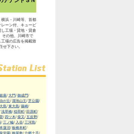
のテナントＳＮ
・横浜・川崎等、首都
クレーン付、キュービ
貸し工場・貸地・貸倉
。その他、川崎市で
し工場の広告を掲載致
お任せ下さい。
銀座
/
大門
/
御成門
/
由が丘
/
溜池山王
/
芝公園
/
大島
/
東大島
/
篠崎
/
/
浅草橋
/
稲荷町
/
田原町
/
菅
/
四ツ木
/
柴又
/
五反野
/
塚
/
三ノ輪
/
入谷
/
三河島
/
本蓮沼
/
板橋本町
/
泉学園
/
梅屋敷
/
六郷土手
/