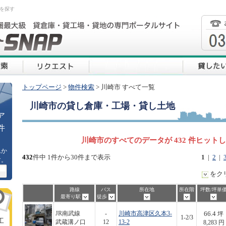
を探す
トップページ
>
物件検索
> 川崎市 すべて一覧
川崎市
の貸し倉庫・工場・貸し土地
ア
件
川崎市のすべてのデータが 432 件ヒット
ムか
432
件中 1件から30件まで表示
1
|
2
|
す。
をク
路線
バス
所在地
所在階
坪数/坪単
最寄り駅
徒歩
66.4
JR南武線
-
川崎市高津区久本3-
坪
1-2/3
工
武蔵溝ノ口
12
13-2
8,283 円