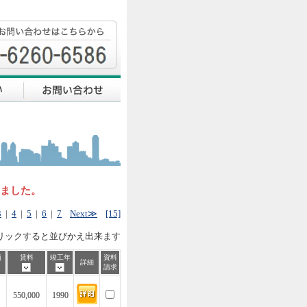
しました。
3
|
4
|
5
|
6
|
7
Next≫
[15]
リックすると並びかえ出来ます
価
賃料
竣工年
資料
詳細
請求
550,000
1990