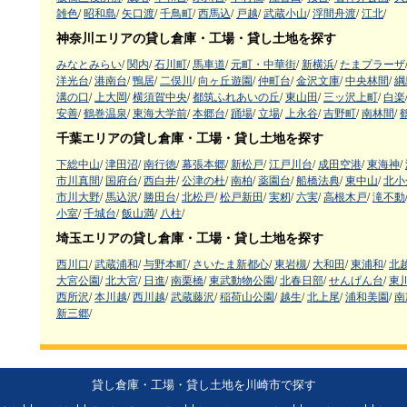
雑色
/
昭和島
/
矢口渡
/
千鳥町
/
西馬込
/
戸越
/
武蔵小山
/
浮間舟渡
/
江北
/
神奈川エリアの貸し倉庫・工場・貸し土地を探す
みなとみらい
/
関内
/
石川町
/
馬車道
/
元町・中華街
/
新横浜
/
たまプラーザ
洋光台
/
港南台
/
鴨居
/
二俣川
/
向ヶ丘遊園
/
仲町台
/
金沢文庫
/
中央林間
/
綱
溝の口
/
上大岡
/
横須賀中央
/
都筑ふれあいの丘
/
東山田
/
三ッ沢上町
/
白楽
安善
/
鶴巻温泉
/
東海大学前
/
本郷台
/
踊場
/
立場
/
上永谷
/
吉野町
/
南林間
/
千葉エリアの貸し倉庫・工場・貸し土地を探す
下総中山
/
津田沼
/
南行徳
/
幕張本郷
/
新松戸
/
江戸川台
/
成田空港
/
東海神
/
市川真間
/
国府台
/
西白井
/
公津の杜
/
南柏
/
薬園台
/
船橋法典
/
東中山
/
北小
市川大野
/
馬込沢
/
勝田台
/
北松戸
/
松戸新田
/
実籾
/
六実
/
高根木戸
/
滝不動
小室
/
千城台
/
飯山満
/
八柱
/
埼玉エリアの貸し倉庫・工場・貸し土地を探す
西川口
/
武蔵浦和
/
与野本町
/
さいたま新都心
/
東岩槻
/
大和田
/
東浦和
/
北
大宮公園
/
北大宮
/
日進
/
南栗橋
/
東武動物公園
/
北春日部
/
せんげん台
/
東
西所沢
/
本川越
/
西川越
/
武蔵藤沢
/
稲荷山公園
/
越生
/
北上尾
/
浦和美園
/
南
新三郷
/
貸し倉庫・工場・貸し土地を川崎市で探す