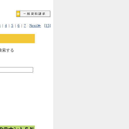
3
|
4
|
5
|
6
|
7
Next≫
[15]
検索する