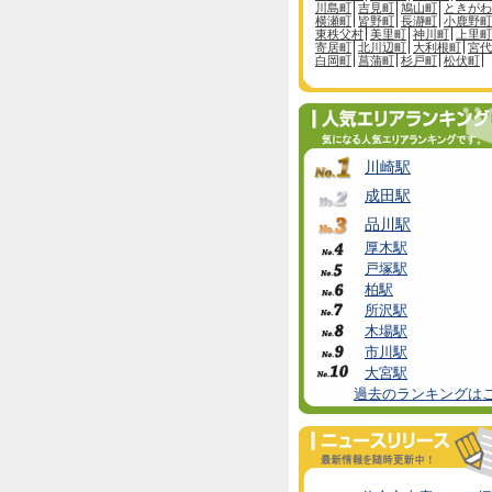
川島町
吉見町
鳩山町
ときがわ
横瀬町
皆野町
長瀞町
小鹿野町
東秩父村
美里町
神川町
上里町
寄居町
北川辺町
大利根町
宮代
白岡町
菖蒲町
杉戸町
松伏町
川崎駅
成田駅
品川駅
厚木駅
戸塚駅
柏駅
所沢駅
木場駅
市川駅
大宮駅
過去のランキングは