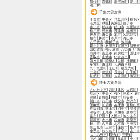
箱根町
真鶴町
湯河原町
愛川町
清川村
千葉の貸倉庫
千葉市
中央区
花見川区
稲毛区
若葉区
緑区
美浜区
銚子市
市川市
船橋市
館山市
木更津市
松戸市
野田市
茂原市
成田市
佐倉市
東金市
旭市
習志野市
柏市
勝浦市
市原市
流山市
八千代市
我孫子市
鴨川市
鎌ケ谷市
君津市
富津市
浦安市
四街道市
袖ケ浦市
八街市
印西
白井市
富里市
南房総市
匝瑳市
香取市
山武市
いすみ市
酒々井町
印旛村
栄町
神崎町
多古町
東庄町
大網白里町
九十九里町
芝山町
横芝光町
一宮町
睦沢町
長生村
白子町
長柄町
長南町
大多喜町
御宿町
埼玉の貸倉庫
さいたま市
西区
北区
大宮区
見沼区
中央区
桜区
浦和区
南
緑区
岩槻区
川越市
熊谷市
川口市
行田市
秩父市
所沢市
飯能市
加須市
本庄市
東松山市
春日部市
狭山市
羽生市
鴻巣市
深谷市
上尾市
草加市
越谷市
蕨市
戸田市
入間市
鳩ヶ谷市
朝霞市
志木市
和光市
新座市
桶川市
久喜市
北本市
八潮市
富士見市
三郷市
蓮田市
坂戸市
幸手市
鶴ヶ島市
日高市
吉川市
ふじみ野市
伊奈町
三芳町
毛呂山町
滑川町
嵐山町
小川町