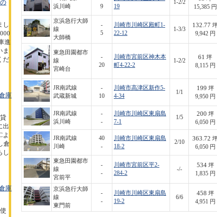
坪の
1-2/2
浜川崎
9
19
15,385 円
京浜急行大師
まし
132.77
-
川崎市川崎区殿町1-
線
1-3/3
00
5
22-12
9,942 円
大師橋
型車進
いま
東急田園都市
61
-
川崎市宮前区神木本
坪
くだ
線
1-2/2
20
町4-22-2
8,115 円
宮崎台
199
JR南武線
-
川崎市高津区新作5-
坪
1/1
倉庫
武蔵新城
10
4-34
9,950 円
200
JR南武線
-
川崎市川崎区東扇島
坪
の貸
1/5
浜川崎
-
7-1
6,050 円
に出
Cよ
363.72
JR南武線
40
川崎市川崎区東扇島
2/10
し倉
川崎
-
18-2
6,050 円
ちし
東急田園都市
534
-
川崎市宮前区平2-
坪
線
-/-
-
284-2
1,835 円
宮前平
倉庫
京浜急行大師
458
-
川崎市川崎区東扇島
坪
線
6/6
-
19-2
4,951 円
東門前
の使