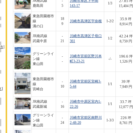
27.85
JR南武線
-
川崎市幸区下平間
坪
1/3
鹿島田
5
143-17
15,404 円
東急田園都市
35.9
18
坪
線
川崎市高津区宇奈根
1-2/2
9
8,914 円
溝の口
42.24
JR南武線
-
川崎市高津区子母口
坪
1/2
武蔵中原
21
361
8,759 円
市
グリーンライ
196.6
-
川崎市宮前区野川本
坪
ン線
-/-
-
町3-23-21
1,526 円
東山田
東急田園都市
39
-
川崎市宮前区宮崎3-
坪
線
1/1
10
5-44
7,949 円
区
宮崎台
33.7
JR南武線
-
川崎市中原区宮内1-
坪
1/1
武蔵新城
16
22-26
12,077 円
グリーンライ
226
-
川崎市宮前区南野川
坪
ン線
1-3/3
24
2-48-20
8,761 円
東山田