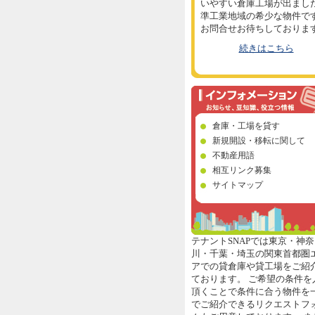
いやすい倉庫工場が出まし
準工業地域の希少な物件で
お問合せお待ちしておりま
続きはこちら
倉庫・工場を貸す
新規開設・移転に関して
不動産用語
相互リンク募集
サイトマップ
テナントSNAPでは東京・神奈
川・千葉・埼玉の関東首都圏
アでの貸倉庫や貸工場をご紹
ております。 ご希望の条件を
頂くことで条件に合う物件を
でご紹介できるリクエストフ