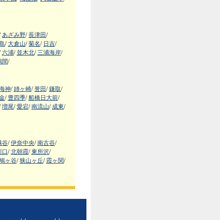
/
あざみ野
/
長津田
/
島
/
大倉山
/
菊名
/
日吉
/
/
六浦
/
並木北
/
三浦海岸
/
鶴間
/
海神
/
姉ヶ崎
/
誉田
/
鎌取
/
金
/
豊四季
/
船橋日大前
/
/
増尾
/
愛宕
/
南流山
/
成東
/
越谷
/
伊奈中央
/
南古谷
/
川口
/
北朝霞
/
東所沢
/
鳩ヶ谷
/
狭山ヶ丘
/
霞ヶ関
/