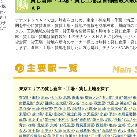
貸し倉庫・工場・貸し土地は首都圏最大級
た、
お探
ＡＰ
録シ
借り
テナントＳＮＡＰでは川崎市をはじめ、東京・神奈川・千葉・埼玉
のサ
圏を中心に賃貸倉庫・賃貸工場・貸地の情報を簡単検索。川崎市の
にご
クル、工業地域の貸倉庫・貸工場も情報満載！川崎市で貸し倉庫・
庫・貸工場・貸地は物件数No１のテナントＳＮＡＰにお任せ下さい
貸倉庫・貸工場・貸地を所有のオーナー様には無料で貸し倉庫・貸
します。倉庫・工場・貸地を貸したい方も是非、テナントSNAPに
東京エリアの貸し倉庫・工場・貸し土地を探す
有楽町
/
田町
/
原宿
/
代々木
/
池袋
/
飯田橋
/
御茶ノ水
/
明大前
/
用賀
/
銀座
/
東
赤坂見附
/
赤坂
/
祖師ヶ谷大蔵
/
四ツ谷
/
市ヶ谷
/
秋葉原
/
代官山
/
神谷町
/
自
赤羽橋
/
三田
/
外苑前
/
赤羽
/
上野
/
錦糸町
/
水道橋
/
蒲田
/
千歳船橋
/
森下
/
西
東陽町
/
越中島
/
潮見
/
南砂町
/
清澄白河
/
水天宮前
/
小岩
/
平井
/
本所吾妻橋
蔵前
/
東あずま
/
業平橋
/
小村井
/
曳舟
/
東向島
/
鐘ヶ淵
/
堀切
/
牛田
/
八広
/
小
青井
/
梅島
/
北綾瀬
/
六町
/
お花茶屋
/
堀切菖蒲園
/
西新井
/
亀有
/
金町
/
竹ノ
舎人
/
東十条
/
上中里
/
大塚
/
日暮里
/
西日暮里
/
鶯谷
/
西高島平
/
西台
/
蓮根
/
板橋区役所前
/
成増
/
平和台
/
氷川台
/
中村橋
/
江古田
/
桜台
/
石神井公園
/
大