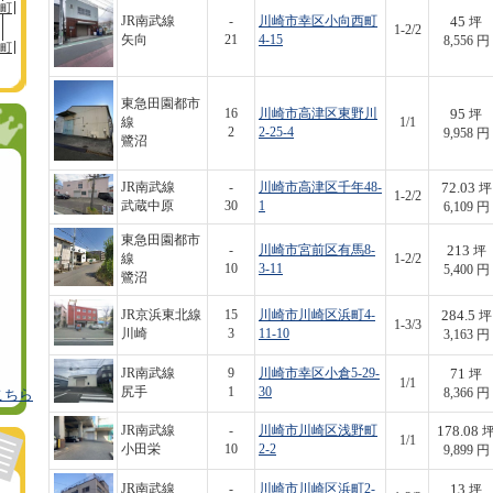
町
45
JR南武線
-
川崎市幸区小向西町
坪
1-2/2
矢向
21
4-15
8,556 円
町
東急田園都市
95
16
川崎市高津区東野川
坪
線
1/1
2
2-25-4
9,958 円
鷺沼
72.03
JR南武線
-
川崎市高津区千年48-
坪
1-2/2
武蔵中原
30
1
6,109 円
東急田園都市
213
-
川崎市宮前区有馬8-
坪
線
1-2/2
10
3-11
5,400 円
鷺沼
284.5
JR京浜東北線
15
川崎市川崎区浜町4-
坪
1-3/3
川崎
3
11-10
3,163 円
71
JR南武線
9
川崎市幸区小倉5-29-
坪
1/1
尻手
1
30
8,366 円
こちら
178.08
JR南武線
-
川崎市川崎区浅野町
1/1
小田栄
10
2-2
9,899 円
13
JR南武線
-
川崎市川崎区浜町2-
坪