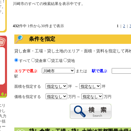
た！
川崎市のすべての検索結果を表示中です。
す。
す。
432
件中 1件から30件まで表示
1
|
2
|
条件を指定
貸し倉庫・工場・貸し土地のエリア・面積・賃料を指定して再
すべて
貸倉庫
貸工場
貸地
エリアで選ぶ
または
駅で選ぶ
駅
面積を指定する
坪 ～
坪
価格を指定する
万円 ～
万円
エリ
介し
入力
一括
ォー