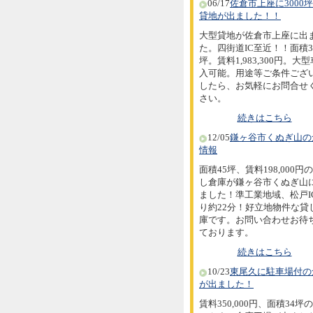
06/17
佐倉市上座に3000
貸地が出ました！！
大型貸地が佐倉市上座に出
た。四街道IC至近！！面積30
坪。賃料1,983,300円。大
入可能。用途等ご条件ござ
したら、お気軽にお問合せ
さい。
続きはこちら
12/05
鎌ヶ谷市くぬぎ山の
情報
面積45坪、賃料198,000円
し倉庫が鎌ヶ谷市くぬぎ山
ました！準工業地域、松戸I
り約22分！好立地物件な貸
庫です。お問い合わせお待
ております。
続きはこちら
10/23
東尾久に駐車場付の
が出ました！
賃料350,000円、面積34坪