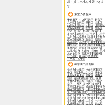
場・貸し土地を検索できま
す。
東京の貸倉庫
千代田区
中央区
港区
新宿区
文京区
台東区
墨田区
江東区
品川区
目黒区
大田区
世田谷区
渋谷区
中野区
杉並区
豊島区
北区
荒川区
板橋区
練馬区
足立区
葛飾区
江戸川区
八王子
立川市
武蔵野市
三鷹市
青梅市
府中市
昭島市
調布市
町田市
小金井市
小平市
日野市
東村山
国分寺市
国立市
福生市
狛江市
東大和市
清瀬市
東久留米市
武蔵村山市
多摩市
稲城市
羽村
あきる野市
西東京市
瑞穂町
日の出町
檜原村
奥多摩町
八丈島 八丈町
神奈川の貸倉庫
横浜市
鶴見区
神奈川区
西区
中区
南区
保土ケ谷区
磯子区
金沢区
港北区
戸塚区
港南区
旭区
緑区
瀬谷区
栄区
泉区
青葉区
都筑区
川崎市
川崎区
幸区
中原区
高津区
多摩区
宮前区
麻生区
横須賀市
平塚市
鎌倉市
藤沢市
小田原市
茅ヶ崎
逗子市
相模原市
三浦市
秦野市
厚木市
大和市
伊勢原市
海老名
座間市
南足柄市
綾瀬市
葉山町
寒川町
大磯町
二宮町
中井町
大井町
松田町
山北町
開成町