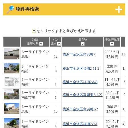
物件再検索
をクリックすると並びかえ出来ます
路線
バス
所在地
坪数/坪単価
最寄り駅
徒歩
2395.6
シーサイドライン
-
坪
横浜市金沢区鳥浜町7
13,2
鳥浜
12
5,510 円
330
シーサイドライン
-
坪
横浜市金沢区福浦2-11-2
1,9
福浦
9
6,000 円
114.64
シーサイドライン
-
坪
横浜市金沢区福浦2-6-8
52
福浦
1
4,580 円
32.94
シーサイドライン
-
坪
横浜市金沢区富岡東2-1-22
38
南部市場
1
11,688 円
300
シーサイドライン
-
坪
横浜市金沢区鳥浜町5-2
1,6
鳥浜
10
5,500 円
604.5
シーサイドライン
-
坪
横浜市金沢区福浦2-9-1
4,4
福浦
4
7,279 円