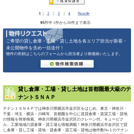
1
|
2
|
3
|
4
Next≫
95
件中 1件から30件まで表示
ご希望の貸し倉庫・工場・貸し土地を各エリア担当が新着・
未公開物件を含め一括送付！
物件の依頼はこちらのフォームから担当者より御連絡いたします。
貸し倉庫・工場・貸し土地は首都圏最大級のテ
ナントＳＮＡＰ
テナントＳＮＡＰでは神奈川県横浜市金沢区をはじめ、東京・神奈川・
千葉・埼玉・横浜・川崎等、首都圏を中心に賃貸倉庫・賃貸工場・貸地
の情報を簡単検索。神奈川県横浜市金沢区のクレーン付、キュービク
ル、工業地域の貸倉庫・貸工場も情報満載！神奈川県横浜市金沢区で貸
し倉庫・貸し工場・貸地・貸倉庫・貸工場・貸地は物件数No１のテナン