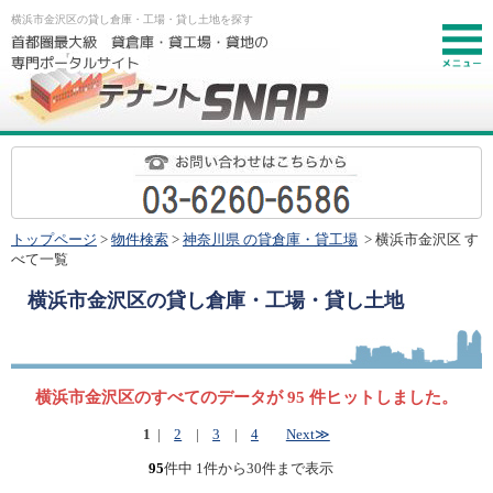
横浜市金沢区の貸し倉庫・工場・貸し土地を探す
お
トップページ
>
物件検索
>
神奈川県 の貸倉庫・貸工場
> 横浜市金沢区 す
べて一覧
横浜市金沢区
の貸し倉庫・工場・貸し土地
横浜市金沢区のすべてのデータが 95 件ヒットしました。
1
|
2
|
3
|
4
Next≫
95
件中 1件から30件まで表示