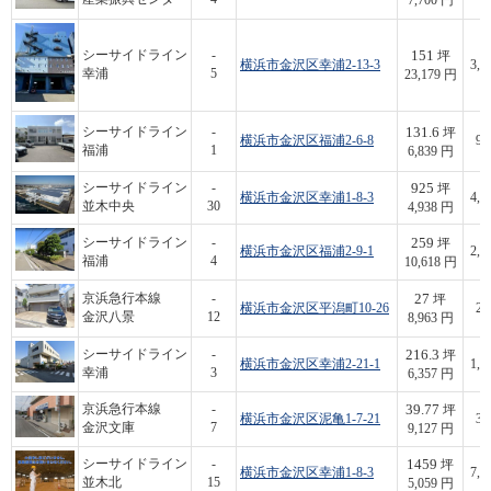
7,700 円
151
シーサイドライン
-
坪
横浜市金沢区幸浦2-13-3
3,5
幸浦
5
23,179 円
131.6
シーサイドライン
-
坪
横浜市金沢区福浦2-6-8
90
福浦
1
6,839 円
925
シーサイドライン
-
坪
横浜市金沢区幸浦1-8-3
4,5
並木中央
30
4,938 円
259
シーサイドライン
-
坪
横浜市金沢区福浦2-9-1
2,7
福浦
4
10,618 円
27
京浜急行本線
-
坪
横浜市金沢区平潟町10-26
24
金沢八景
12
8,963 円
216.3
シーサイドライン
-
坪
横浜市金沢区幸浦2-21-1
1,3
幸浦
3
6,357 円
39.77
京浜急行本線
-
坪
横浜市金沢区泥亀1-7-21
36
金沢文庫
7
9,127 円
1459
シーサイドライン
-
坪
横浜市金沢区幸浦1-8-3
7,3
並木北
15
5,059 円