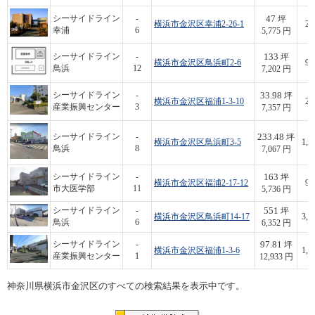
47
シーサイドライン
-
坪
横浜市金沢区幸浦2-26-1
27
幸浦
6
5,775 円
133
シーサイドライン
-
坪
横浜市金沢区鳥浜町2-6
95
鳥浜
12
7,202 円
33.98
シーサイドライン
-
坪
横浜市金沢区福浦1-3-10
25
産業振興センター
3
7,357 円
233.48
シーサイドライン
-
坪
横浜市金沢区鳥浜町3-5
1,6
鳥浜
8
7,067 円
163
シーサイドライン
-
坪
横浜市金沢区福浦2-17-12
93
市大医学部
11
5,736 円
551
シーサイドライン
-
坪
横浜市金沢区鳥浜町14-17
3,5
鳥浜
6
6,352 円
97.81
シーサイドライン
-
坪
横浜市金沢区福浦1-3-6
1,2
産業振興センター
1
12,933 円
神奈川県横浜市金沢区のすべての検索結果を表示中です。