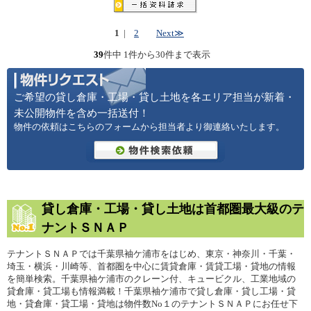
1
|
2
Next≫
39
件中 1件から30件まで表示
ご希望の貸し倉庫・工場・貸し土地を各エリア担当が新着・
未公開物件を含め一括送付！
物件の依頼はこちらのフォームから担当者より御連絡いたします。
貸し倉庫・工場・貸し土地は首都圏最大級のテ
ナントＳＮＡＰ
テナントＳＮＡＰでは千葉県袖ケ浦市をはじめ、東京・神奈川・千葉・
埼玉・横浜・川崎等、首都圏を中心に賃貸倉庫・賃貸工場・貸地の情報
を簡単検索。千葉県袖ケ浦市のクレーン付、キュービクル、工業地域の
貸倉庫・貸工場も情報満載！千葉県袖ケ浦市で貸し倉庫・貸し工場・貸
地・貸倉庫・貸工場・貸地は物件数No１のテナントＳＮＡＰにお任せ下