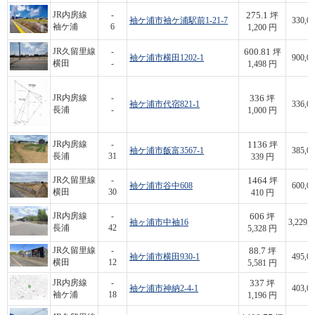
275.1
JR内房線
-
坪
袖ケ浦市袖ケ浦駅前1-21-7
330,00
袖ケ浦
6
1,200 円
600.81
JR久留里線
-
坪
袖ケ浦市横田1202-1
900,00
横田
-
1,498 円
336
JR内房線
-
坪
袖ケ浦市代宿821-1
336,00
長浦
-
1,000 円
1136
JR内房線
-
坪
袖ケ浦市飯富3567-1
385,00
長浦
31
339 円
1464
JR久留里線
-
坪
袖ケ浦市谷中608
600,00
横田
30
410 円
606
JR内房線
-
坪
袖ヶ浦市中袖16
3,229,0
長浦
42
5,328 円
88.7
JR久留里線
-
坪
袖ケ浦市横田930-1
495,00
横田
12
5,581 円
337
JR内房線
-
坪
袖ケ浦市神納2-4-1
403,00
袖ケ浦
18
1,196 円