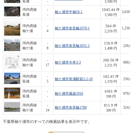
長浦
-
3,500 円
1045.44
JR内房線
-
坪
袖ヶ浦市中袖16-1
3,659,0
長浦
-
3,500 円
564
JR内房線
-
坪
袖ケ浦市奈良輪1070-1
1,250,0
袖ケ浦
4
2,216 円
150.9
JR内房線
-
坪
袖ケ浦市奈良輪1051-1
226,00
袖ケ浦
8
1,498 円
266.56
JR内房線
-
坪
袖ケ浦市今井3-3
600,00
袖ケ浦
17
2,251 円
182.45
JR内房線
-
坪
袖ケ浦市長浦駅前2-2-10
250,00
長浦
5
1,370 円
4361
JR内房線
-
坪
袖ケ浦市蔵波2916
870,00
長浦
-
199 円
811.9
JR内房線
-
坪
袖ケ浦市奈良輪1780
324,00
袖ケ浦
24
399 円
千葉県袖ケ浦市のすべての検索結果を表示中です。