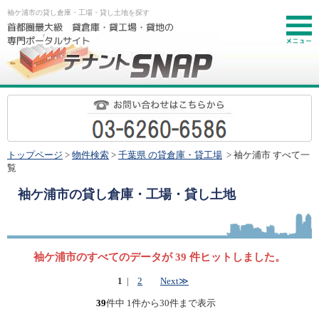
袖ケ浦市の貸し倉庫・工場・貸し土地を探す
お
トップページ
>
物件検索
>
千葉県 の貸倉庫・貸工場
> 袖ケ浦市 すべて一
覧
袖ケ浦市
の貸し倉庫・工場・貸し土地
袖ケ浦市のすべてのデータが 39 件ヒットしました。
1
|
2
Next≫
39
件中 1件から30件まで表示