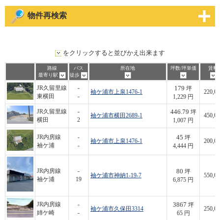
物件再検索
をクリックすると並びかえ出来ます
路線
バス
所在地
坪数/坪単価
賃料
最寄り駅
徒歩
179
JR久留里線
-
坪
袖ケ浦市上泉1476-1
220,00
東横田
-
1,229 円
446.79
JR久留里線
-
坪
袖ケ浦市横田2689-1
450,00
横田
2
1,007 円
45
JR内房線
-
坪
袖ケ浦市上泉1476-1
200,00
袖ケ浦
-
4,444 円
80
JR内房線
-
坪
袖ケ浦市神納1-19-7
550,00
袖ケ浦
19
6,875 円
3867
JR内房線
-
坪
袖ケ浦市久保田3314
250,00
姉ケ崎
-
65 円