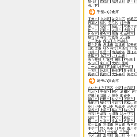
箱根町
真鶴町
湯河原町
愛川町
清川村
千葉の貸倉庫
千葉市
中央区
花見川区
稲毛区
若葉区
緑区
美浜区
銚子市
市川市
船橋市
館山市
木更津市
松戸市
野田市
茂原市
成田市
佐倉市
東金市
旭市
習志野市
柏市
勝浦市
市原市
流山市
八千代市
我孫子市
鴨川市
鎌ケ谷市
君津市
富津市
浦安市
四街道市
袖ケ浦市
八街市
印西
白井市
富里市
南房総市
匝瑳市
香取市
山武市
いすみ市
酒々井町
印旛村
栄町
神崎町
多古町
東庄町
大網白里町
九十九里町
芝山町
横芝光町
一宮町
睦沢町
長生村
白子町
長柄町
長南町
大多喜町
御宿町
埼玉の貸倉庫
さいたま市
西区
北区
大宮区
見沼区
中央区
桜区
浦和区
南
緑区
岩槻区
川越市
熊谷市
川口市
行田市
秩父市
所沢市
飯能市
加須市
本庄市
東松山市
春日部市
狭山市
羽生市
鴻巣市
深谷市
上尾市
草加市
越谷市
蕨市
戸田市
入間市
鳩ヶ谷市
朝霞市
志木市
和光市
新座市
桶川市
久喜市
北本市
八潮市
富士見市
三郷市
蓮田市
坂戸市
幸手市
鶴ヶ島市
日高市
吉川市
ふじみ野市
伊奈町
三芳町
毛呂山町
滑川町
嵐山町
小川町