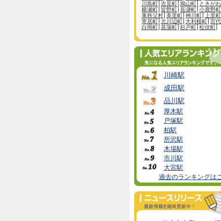
川島町
吉見町
鳩山町
ときがわ
横瀬町
皆野町
長瀞町
小鹿野町
東秩父村
美里町
神川町
上里町
寄居町
北川辺町
大利根町
宮代
白岡町
菖蒲町
杉戸町
松伏町
川崎駅
成田駅
品川駅
厚木駅
戸塚駅
柏駅
所沢駅
木場駅
市川駅
大宮駅
過去のランキングは