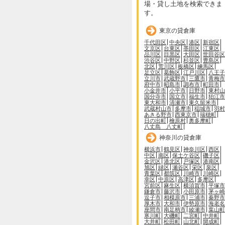
場・貸し土地を検索できま
す。
東京の貸倉庫
千代田区
中央区
港区
新宿区
文京区
台東区
墨田区
江東区
品川区
目黒区
大田区
世田谷区
渋谷区
中野区
杉並区
豊島区
北区
荒川区
板橋区
練馬区
足立区
葛飾区
江戸川区
八王子
立川市
武蔵野市
三鷹市
青梅市
府中市
昭島市
調布市
町田市
小金井市
小平市
日野市
東村山
国分寺市
国立市
福生市
狛江市
東大和市
清瀬市
東久留米市
武蔵村山市
多摩市
稲城市
羽村
あきる野市
西東京市
瑞穂町
日の出町
檜原村
奥多摩町
八丈島 八丈町
神奈川の貸倉庫
横浜市
鶴見区
神奈川区
西区
中区
南区
保土ケ谷区
磯子区
金沢区
港北区
戸塚区
港南区
旭区
緑区
瀬谷区
栄区
泉区
青葉区
都筑区
川崎市
川崎区
幸区
中原区
高津区
多摩区
宮前区
麻生区
横須賀市
平塚市
鎌倉市
藤沢市
小田原市
茅ヶ崎
逗子市
相模原市
三浦市
秦野市
厚木市
大和市
伊勢原市
海老名
座間市
南足柄市
綾瀬市
葉山町
寒川町
大磯町
二宮町
中井町
大井町
松田町
山北町
開成町