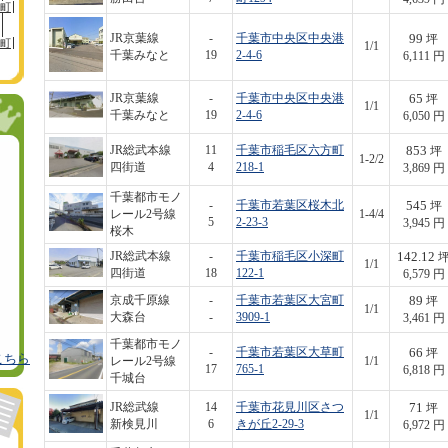
町
99
JR京葉線
-
千葉市中央区中央港
坪
町
1/1
千葉みなと
19
2-4-6
6,111 円
65
JR京葉線
-
千葉市中央区中央港
坪
1/1
千葉みなと
19
2-4-6
6,050 円
853
JR総武本線
11
千葉市稲毛区六方町
坪
1-2/2
四街道
4
218-1
3,869 円
千葉都市モノ
545
-
千葉市若葉区桜木北
坪
レール2号線
1-4/4
5
2-23-3
3,945 円
桜木
142.12
JR総武本線
-
千葉市稲毛区小深町
1/1
四街道
18
122-1
6,579 円
89
京成千原線
-
千葉市若葉区大宮町
坪
1/1
大森台
-
3909-1
3,461 円
千葉都市モノ
66
-
千葉市若葉区大草町
坪
こちら
レール2号線
1/1
17
765-1
6,818 円
千城台
71
JR総武線
14
千葉市花見川区さつ
坪
1/1
新検見川
6
きが丘2-29-3
6,972 円