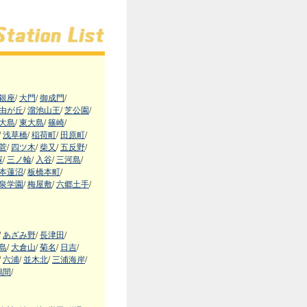
銀座
/
大門
/
御成門
/
由が丘
/
溜池山王
/
芝公園
/
大島
/
東大島
/
篠崎
/
/
浅草橋
/
稲荷町
/
田原町
/
菅
/
四ツ木
/
柴又
/
五反野
/
塚
/
三ノ輪
/
入谷
/
三河島
/
本蓮沼
/
板橋本町
/
泉学園
/
梅屋敷
/
六郷土手
/
/
あざみ野
/
長津田
/
島
/
大倉山
/
菊名
/
日吉
/
/
六浦
/
並木北
/
三浦海岸
/
鶴間
/