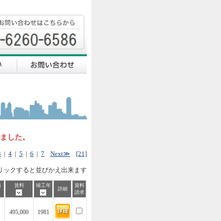
しました。
3
|
4
|
5
|
6
|
7
Next≫
[21]
リックすると並びかえ出来ます
価
賃料
竣工年
資料
詳細
請求
495,000
1981