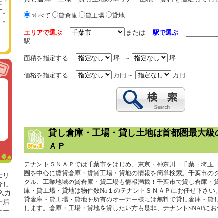
た！
す。
すべて
貸倉庫
貸工場
貸地
す。
エリアで選ぶ
または
駅で選ぶ
駅
面積を指定する
坪 ～
坪
価格を指定する
万円 ～
万円
貸し倉庫・工場・貸し土地は首都圏最大級
ＡＰ
テナントＳＮＡＰでは千葉市をはじめ、東京・神奈川・千葉・埼玉
圏を中心に賃貸倉庫・賃貸工場・貸地の情報を簡単検索。千葉市の
エリ
クル、工業地域の貸倉庫・貸工場も情報満載！千葉市で貸し倉庫・
介し
庫・貸工場・貸地は物件数No１のテナントＳＮＡＰにお任せ下さい
入力
貸倉庫・貸工場・貸地を所有のオーナー様には無料で貸し倉庫・貸
一括
します。倉庫・工場・貸地を貸したい方も是非、テナントSNAPに
ォー