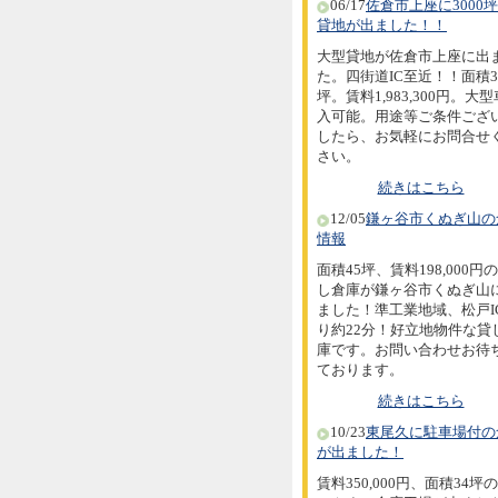
06/17
佐倉市上座に3000
貸地が出ました！！
大型貸地が佐倉市上座に出
た。四街道IC至近！！面積30
坪。賃料1,983,300円。大
入可能。用途等ご条件ござ
したら、お気軽にお問合せ
さい。
続きはこちら
12/05
鎌ヶ谷市くぬぎ山の
情報
面積45坪、賃料198,000円
し倉庫が鎌ヶ谷市くぬぎ山
ました！準工業地域、松戸I
り約22分！好立地物件な貸
庫です。お問い合わせお待
ております。
続きはこちら
10/23
東尾久に駐車場付の
が出ました！
賃料350,000円、面積34坪