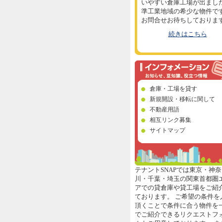
いやすい倉庫工場が出まし
準工業地域の希少な物件で
お問合せお待ちしておりま
続きはこちら
倉庫・工場を貸す
新規開設・移転に関して
不動産用語
相互リンク募集
サイトマップ
テナントSNAPでは東京・神奈
川・千葉・埼玉の関東首都圏
アでの貸倉庫や貸工場をご紹
ております。 ご希望の条件を
頂くことで条件に合う物件を
でご紹介できるリクエストフ