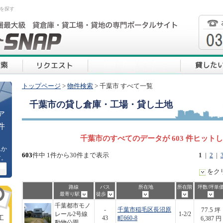
を探す
トップページ
>
物件検索
> 千葉市 すべて一覧
千葉市
の貸し倉庫・工場・貸し土地
ア
件
千葉市のすべてのデータが 603 件ヒット
ムか
603
件中 1件から30件まで表示
1
|
2
|
す。
をク
路線
バス
所在地
所在階
坪数/坪単
最寄り駅
徒歩
千葉都市モノ
77.5
-
千葉市稲毛区長沼原
坪
レール2号線
1-2/2
工
43
町660-8
6,387 円
動物公園