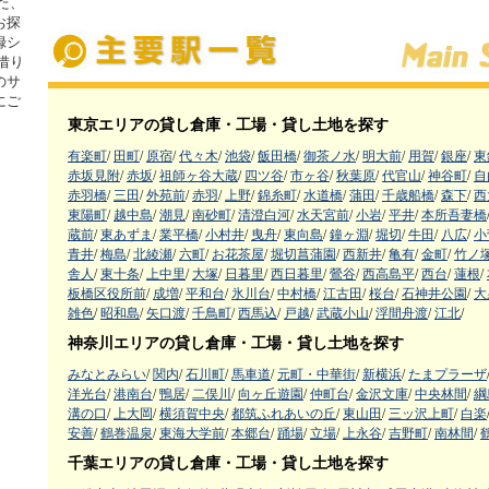
た、
お探
録シ
借り
のサ
にご
東京エリアの貸し倉庫・工場・貸し土地を探す
有楽町
/
田町
/
原宿
/
代々木
/
池袋
/
飯田橋
/
御茶ノ水
/
明大前
/
用賀
/
銀座
/
東
赤坂見附
/
赤坂
/
祖師ヶ谷大蔵
/
四ツ谷
/
市ヶ谷
/
秋葉原
/
代官山
/
神谷町
/
自
赤羽橋
/
三田
/
外苑前
/
赤羽
/
上野
/
錦糸町
/
水道橋
/
蒲田
/
千歳船橋
/
森下
/
西
東陽町
/
越中島
/
潮見
/
南砂町
/
清澄白河
/
水天宮前
/
小岩
/
平井
/
本所吾妻橋
蔵前
/
東あずま
/
業平橋
/
小村井
/
曳舟
/
東向島
/
鐘ヶ淵
/
堀切
/
牛田
/
八広
/
小
青井
/
梅島
/
北綾瀬
/
六町
/
お花茶屋
/
堀切菖蒲園
/
西新井
/
亀有
/
金町
/
竹ノ
舎人
/
東十条
/
上中里
/
大塚
/
日暮里
/
西日暮里
/
鶯谷
/
西高島平
/
西台
/
蓮根
/
板橋区役所前
/
成増
/
平和台
/
氷川台
/
中村橋
/
江古田
/
桜台
/
石神井公園
/
大
雑色
/
昭和島
/
矢口渡
/
千鳥町
/
西馬込
/
戸越
/
武蔵小山
/
浮間舟渡
/
江北
/
神奈川エリアの貸し倉庫・工場・貸し土地を探す
みなとみらい
/
関内
/
石川町
/
馬車道
/
元町・中華街
/
新横浜
/
たまプラーザ
洋光台
/
港南台
/
鴨居
/
二俣川
/
向ヶ丘遊園
/
仲町台
/
金沢文庫
/
中央林間
/
綱
溝の口
/
上大岡
/
横須賀中央
/
都筑ふれあいの丘
/
東山田
/
三ッ沢上町
/
白楽
安善
/
鶴巻温泉
/
東海大学前
/
本郷台
/
踊場
/
立場
/
上永谷
/
吉野町
/
南林間
/
千葉エリアの貸し倉庫・工場・貸し土地を探す