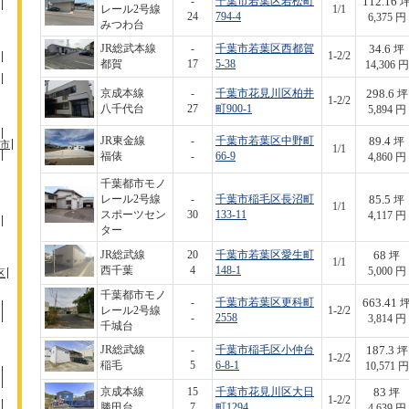
112.16
-
千葉市若葉区若松町
レール2号線
1/1
24
794-4
6,375 円
みつわ台
34.6
JR総武本線
-
千葉市若葉区西都賀
坪
1-2/2
都賀
17
5-38
14,306 円
298.6
京成本線
-
千葉市花見川区柏井
坪
1-2/2
八千代台
27
町900-1
5,894 円
89.4
JR東金線
-
千葉市若葉区中野町
坪
市
1/1
福俵
-
66-9
4,860 円
千葉都市モノ
85.5
レール2号線
-
千葉市稲毛区長沼町
坪
1/1
スポーツセン
30
133-11
4,117 円
ター
68
JR総武線
20
千葉市若葉区愛生町
坪
1/1
西千葉
4
148-1
5,000 円
区
千葉都市モノ
663.41
-
千葉市若葉区更科町
レール2号線
1-2/2
-
2558
3,814 円
千城台
187.3
JR総武線
-
千葉市稲毛区小仲台
坪
1-2/2
稲毛
5
6-8-1
10,571 円
83
京成本線
15
千葉市花見川区大日
坪
1-2/2
勝田台
7
町1294
4,639 円