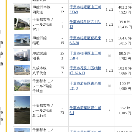
402.2
JR総武本線
-
千葉市稲毛区山王町
坪
1-2/2
四街道
32
333-9
4,923 円
千葉都市モノ
35.8
-
千葉市稲毛区穴川3-
坪
レール2号線
1-2/2
1
13
18,436 円
穴川
164.6
JR総武線
-
千葉市稲毛区稲毛東
坪
1-2/2
市
稲毛
15
6-7-30
6,015 円
市
89.5
JR総武線
25
千葉市稲毛区山王町
坪
1/1
稲毛
3
358-4
4,782 円
市
102.8
京成本線
25
千葉市花見川区犢橋
坪
1-2/2
八千代台
2
町1621-13
4,066 円
千葉都市モノ
100
-
千葉市若葉区古泉町
坪
レール2号線
1/1
-
521-3
4,000 円
千城台
千葉都市モノ
362
-
千葉市若葉区愛生町
坪
レール2号線
-/-
市
23
6-1
1,105 円
みつわ台
市
千葉都市モノ