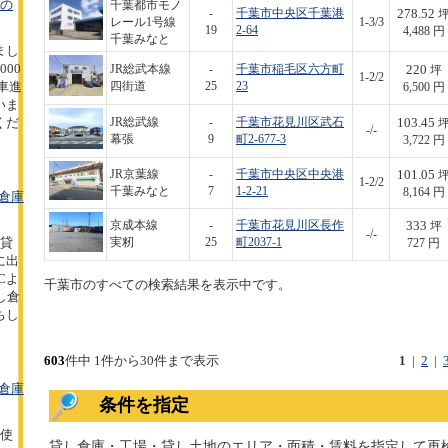
坪の
千葉都市モノ
278.52
-
千葉市中央区千葉港
レール1号線
1-3/3
19
2-64
4,488 円
千葉みなと
まし
00
220
JR総武本線
-
千葉市稲毛区六方町
坪
1-2/2
型車進
四街道
25
23
6,500 円
いま
103.45
くだ
JR総武線
-
千葉市花見川区武石
-/-
幕張
9
町2-677-3
3,722 円
101.05
JR京葉線
-
千葉市中央区中央港
1-2/2
千葉みなと
7
1-2-21
8,164 円
倉庫
333
京成本線
-
千葉市花見川区長作
坪
-/-
の貸
実籾
25
町2037-1
727 円
に出
Cよ
千葉市のすべての検索結果を表示中です。
し倉
ちし
603
件中 1件から30件まで表示
1
|
2
|
倉庫
条件を指定
の使
貸し倉庫・工場・貸し土地のエリア・面積・賃料を指定して再