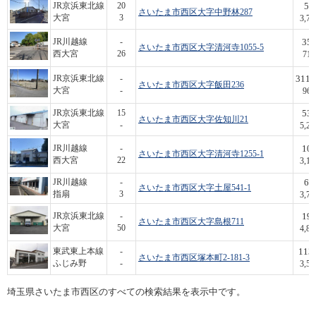
59
JR京浜東北線
20
さいたま市西区大字中野林287
大宮
3
3,7
35
JR川越線
-
さいたま市西区大字清河寺1055-5
西大宮
26
71
311.
JR京浜東北線
-
さいたま市西区大字飯田236
大宮
-
96
53
JR京浜東北線
15
さいたま市西区大字佐知川21
大宮
-
5,2
10
JR川越線
-
さいたま市西区大字清河寺1255-1
西大宮
22
3,1
67
JR川越線
-
さいたま市西区大字土屋541-1
指扇
3
3,7
19
JR京浜東北線
-
さいたま市西区大字島根711
大宮
50
4,8
113.
東武東上本線
-
さいたま市西区塚本町2-181-3
ふじみ野
-
3,5
埼玉県さいたま市西区のすべての検索結果を表示中です。