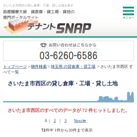
さいたま市西区の貸し倉庫・工場・貸し土地を探す
お
トップページ
>
物件検索
>
埼玉県 の貸倉庫・貸工場
> さいたま市西区 す
べて一覧
さいたま市西区
の貸し倉庫・工場・貸し土地
さいたま市西区のすべてのデータが 72 件ヒットしました。
1
|
2
|
3
Next≫
72
件中 1件から30件まで表示