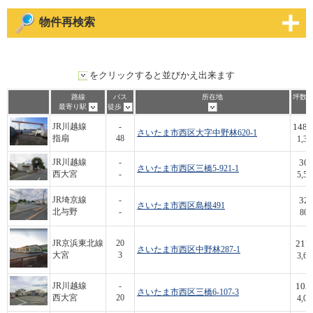
物件再検索
をクリックすると並びかえ出来ます
路線
バス
所在地
坪数/
最寄り駅
徒歩
148.
JR川越線
-
さいたま市西区大字中野林620-1
指扇
48
1,3
30
JR川越線
-
さいたま市西区三橋5-921-1
西大宮
-
5,5
32
JR埼京線
-
さいたま市西区島根491
北与野
-
80
217.
JR京浜東北線
20
さいたま市西区中野林287-1
大宮
3
3,6
103.
JR川越線
-
さいたま市西区三橋6-107-3
西大宮
20
4,0