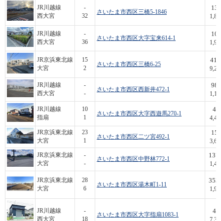
13
JR川越線
-
さいたま市西区三橋5-1846
西大宮
32
1,8
10
JR川越線
-
さいたま市西区大字宝来614-1
西大宮
36
1,9
41.
JR京浜東北線
15
さいたま市西区三橋6-25
大宮
2
9,2
98
JR川越線
-
さいたま市西区西新井472-1
西大宮
-
1,1
44
JR川越線
10
さいたま市西区大字西遊馬270-1
指扇
1
4,4
15
JR京浜東北線
23
さいたま市西区二ツ宮492-1
大宮
1
3,6
137.
JR京浜東北線
-
さいたま市西区中野林772-1
大宮
-
1,4
353.
JR京浜東北線
28
さいたま市西区湯木町1-11
大宮
6
1,9
41
JR川越線
-
さいたま市西区大字指扇1083-1
西大宮
18
7,3