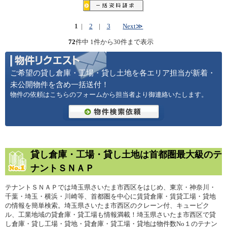
1
|
2
|
3
Next≫
72
件中 1件から30件まで表示
ご希望の貸し倉庫・工場・貸し土地を各エリア担当が新着・
未公開物件を含め一括送付！
物件の依頼はこちらのフォームから担当者より御連絡いたします。
貸し倉庫・工場・貸し土地は首都圏最大級のテ
ナントＳＮＡＰ
テナントＳＮＡＰでは埼玉県さいたま市西区をはじめ、東京・神奈川・
千葉・埼玉・横浜・川崎等、首都圏を中心に賃貸倉庫・賃貸工場・貸地
の情報を簡単検索。埼玉県さいたま市西区のクレーン付、キュービク
ル、工業地域の貸倉庫・貸工場も情報満載！埼玉県さいたま市西区で貸
し倉庫・貸し工場・貸地・貸倉庫・貸工場・貸地は物件数No１のテナン