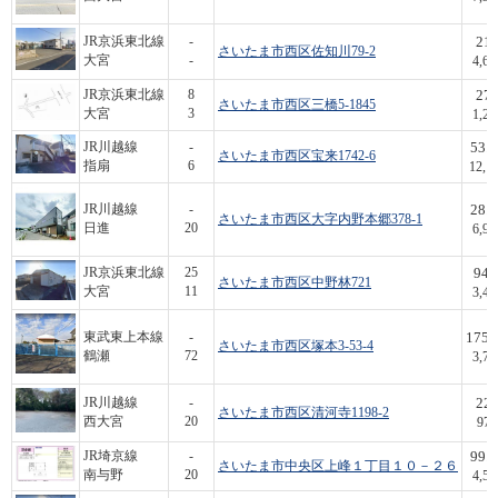
21
JR京浜東北線
-
さいたま市西区佐知川79-2
大宮
-
4,6
27
JR京浜東北線
8
さいたま市西区三橋5-1845
大宮
3
1,2
53.3
JR川越線
-
さいたま市西区宝来1742-6
指扇
6
12,1
28.5
JR川越線
-
さいたま市西区大字内野本郷378-1
日進
20
6,9
94.
JR京浜東北線
25
さいたま市西区中野林721
大宮
11
3,4
175.
東武東上本線
-
さいたま市西区塚本3-53-4
鶴瀬
72
3,7
22
JR川越線
-
さいたま市西区清河寺1198-2
西大宮
20
97
99.8
JR埼京線
-
さいたま市中央区上峰１丁目１０－２６
南与野
20
4,5