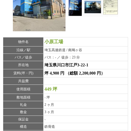
小原工場
物件名
沿線／駅
埼玉高速鉄道 / 南鳩ヶ谷
バス／徒歩
バス：- ／ 徒歩：23 分
所在地
埼玉県川口市江戸3-22-1
賃料(坪・円)
坪 4,900 円 （総額 2,200,000 円）
共益費
449 坪
使用面積
敷地面積
- 坪
礼金
2 ヶ月
敷金
3 ヶ月
保証金
-
構造
鉄骨造