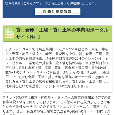
物件の依頼はこちらのフォームから担当者より御連絡いたします。
貸し倉庫・工場・貸し土地の事業用ポータル
サイトNo.１
テナントＳＮＡＰでは埼玉県川口市江戸3-22-1をはじめ、東京・神奈
川・千葉・埼玉・横浜・川崎等、首都圏を中心に貸し倉庫・工場・貸
し土地の情報を簡単検索。埼玉県川口市江戸3-22-1のクレーン付、キ
ュービクル、工業地域の貸倉庫・貸工場も情報満載！埼玉県川口市江
戸3-22-1で貸し倉庫・貸し工場・貸地・貸倉庫・貸工場・貸地は物件
数No１のテナントＳＮＡＰにお任せ下さい。その他、埼玉県川口市江
戸3-22-1で貸し倉庫・工場・貸し土地を所有のオーナー様には無料で
貸し倉庫・貸し工場の広告を掲載致します。貸し倉庫・工場・貸し土
地を貸したい方も是非、テナントSNAPにお任せ下さい。
テナントSNAPでは東京・神奈川・千葉・埼玉の関東首都圏エリアでの貸
倉庫や貸工場をご紹介しております。 ご希望の条件を入力頂くことで条
件に合う物件を一括でご紹介できるリクエストフォームもご用意してお
ります。 また、貸倉庫や貸工場でご入居者をお探しのオーナー様向けの