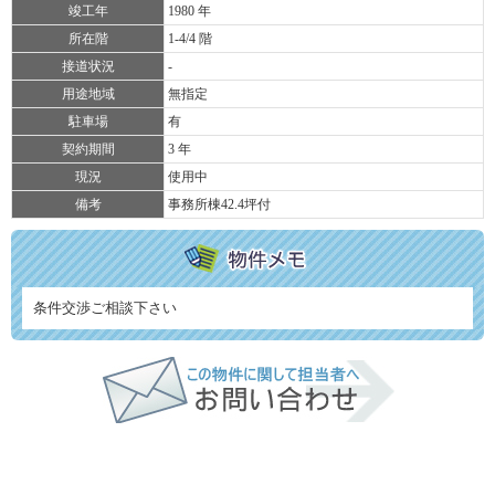
竣工年
1980 年
所在階
1-4/4 階
接道状況
-
用途地域
無指定
駐車場
有
契約期間
3 年
現況
使用中
備考
事務所棟42.4坪付
条件交渉ご相談下さい