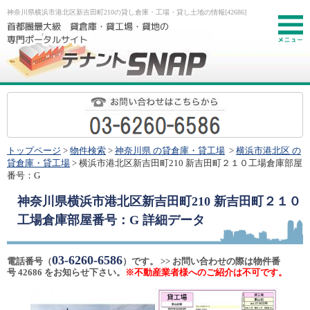
神奈川県横浜市港北区新吉田町210の貸し倉庫・工場・貸し土地の情報[42686]
お
トップページ
>
物件検索
>
神奈川県 の貸倉庫・貸工場
>
横浜市港北区 の
貸倉庫・貸工場
> 横浜市港北区新吉田町210 新吉田町２１０工場倉庫部屋
番号：G
神奈川県横浜市港北区新吉田町210 新吉田町２１０
工場倉庫部屋番号：G
詳細データ
03-6260-6586
電話番号（
）です。 >> お問い合わせの際は物件番
号 42686 をお知らせ下さい。
※不動産業者様へのご紹介は不可です。