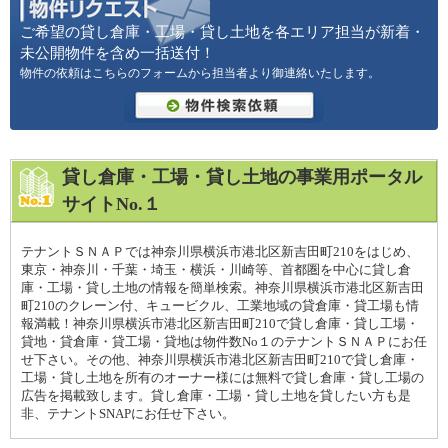
ご希望の貸し倉庫・工場・貸し土地を各エリア担当が新着・
未公開物件を含め一括送付！
物件の依頼はこちらのフォームから担当者より御連絡いたします。
貸し倉庫・工場・貸し土地の事業用ポータル
サイトNo.１
テナントＳＮＡＰでは神奈川県横浜市港北区新吉田町210をはじめ、
東京・神奈川・千葉・埼玉・横浜・川崎等、首都圏を中心に貸し倉
庫・工場・貸し土地の情報を簡単検索。神奈川県横浜市港北区新吉田
町210のクレーン付、キュービクル、工業地域の貸倉庫・貸工場も情
報満載！神奈川県横浜市港北区新吉田町210で貸し倉庫・貸し工場・
貸地・貸倉庫・貸工場・貸地は物件数No１のテナントＳＮＡＰにお任
せ下さい。その他、神奈川県横浜市港北区新吉田町210で貸し倉庫・
工場・貸し土地を所有のオーナー様には無料で貸し倉庫・貸し工場の
広告を掲載致します。貸し倉庫・工場・貸し土地を貸したい方も是
非、テナントSNAPにお任せ下さい。