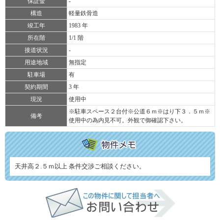
保証金
-
構造
軽量鉄骨造
竣工年
1983 年
所在階
1/1 階
接道状況
-
用途地域
無指定
駐車場
有
契約期間
3 年
現況
使用中
※駐車スペース２台付※公道６ｍ※はり下３．５ｍ※
備考
使用中の為内見不可。外観で御確認下さい。
天井高２.５ｍ以上 条件交渉ご相談ください。