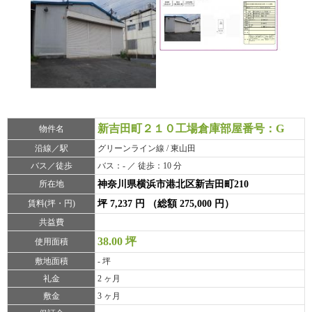
新吉田町２１０工場倉庫部屋番号：G
物件名
沿線／駅
グリーンライン線 / 東山田
バス／徒歩
バス：- ／ 徒歩：10 分
所在地
神奈川県横浜市港北区新吉田町210
賃料(坪・円)
坪 7,237 円 （総額 275,000 円）
共益費
38.00 坪
使用面積
敷地面積
- 坪
礼金
2 ヶ月
敷金
3 ヶ月