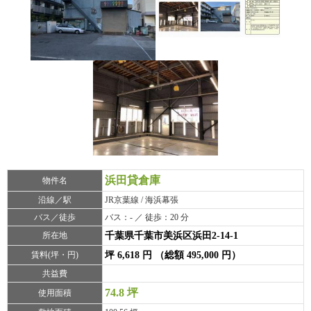
浜田貸倉庫
物件名
沿線／駅
JR京葉線 / 海浜幕張
バス／徒歩
バス：- ／ 徒歩：20 分
所在地
千葉県千葉市美浜区浜田2-14-1
賃料(坪・円)
坪 6,618 円 （総額 495,000 円）
共益費
74.8 坪
使用面積