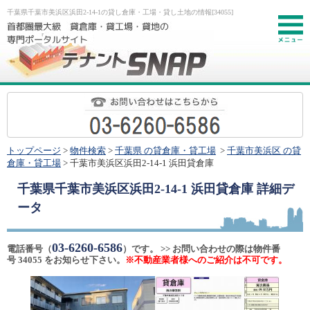
千葉県千葉市美浜区浜田2-14-1の貸し倉庫・工場・貸し土地の情報[34055]
お
トップページ
>
物件検索
>
千葉県 の貸倉庫・貸工場
>
千葉市美浜区 の貸
倉庫・貸工場
> 千葉市美浜区浜田2-14-1 浜田貸倉庫
千葉県千葉市美浜区浜田2-14-1 浜田貸倉庫
詳細デ
ータ
03-6260-6586
電話番号（
）です。 >> お問い合わせの際は物件番
号 34055 をお知らせ下さい。
※不動産業者様へのご紹介は不可です。