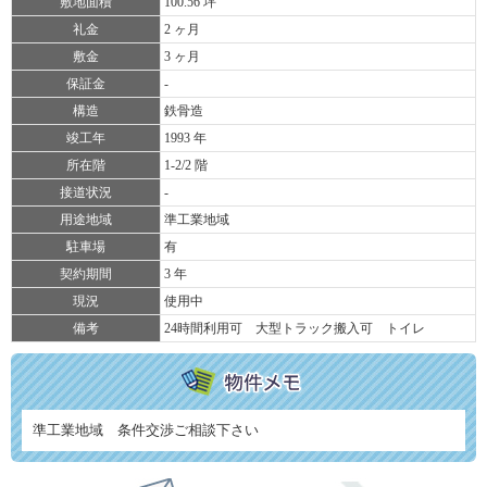
敷地面積
100.56 坪
礼金
2 ヶ月
敷金
3 ヶ月
保証金
-
構造
鉄骨造
竣工年
1993 年
所在階
1-2/2 階
接道状況
-
用途地域
準工業地域
駐車場
有
契約期間
3 年
現況
使用中
備考
24時間利用可 大型トラック搬入可 トイレ
準工業地域 条件交渉ご相談下さい