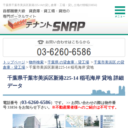
千葉県千葉市美浜区新港225-14の貸し倉庫・工場・貸し土地の情報[33856]
お
トップページ
>
物件検索
>
千葉県 の貸倉庫・貸工場
>
千葉市美浜区 の貸
倉庫・貸工場
> 千葉市美浜区新港225-14 稲毛海岸 貸地
千葉県千葉市美浜区新港225-14 稲毛海岸 貸地
詳細
データ
03-6260-6586
電話番号（
）です。 >> お問い合わせの際は物件番
号 33856 をお知らせ下さい。
※不動産業者様へのご紹介は不可です。