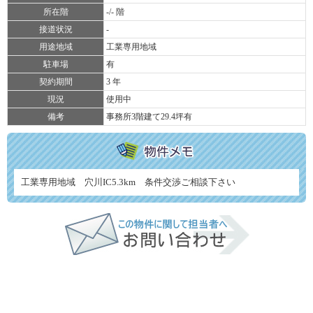
所在階
-/- 階
接道状況
-
用途地域
工業専用地域
駐車場
有
契約期間
3 年
現況
使用中
備考
事務所3階建て29.4坪有
工業専用地域 穴川IC5.3km 条件交渉ご相談下さい