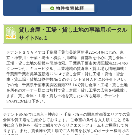
貸し倉庫・工場・貸し土地の事業用ポータル
サイトNo.１
テナントＳＮＡＰでは千葉県千葉市美浜区新港225-14をはじめ、東
京・神奈川・千葉・埼玉・横浜・川崎等、首都圏を中心に貸し倉庫・
工場・貸し土地の情報を簡単検索。千葉県千葉市美浜区新港225-14の
クレーン付、キュービクル、工業地域の貸倉庫・貸工場も情報満載！
千葉県千葉市美浜区新港225-14で貸し倉庫・貸し工場・貸地・貸倉
庫・貸工場・貸地は物件数No１のテナントＳＮＡＰにお任せ下さい。
その他、千葉県千葉市美浜区新港225-14で貸し倉庫・工場・貸し土地
を所有のオーナー様には無料で貸し倉庫・貸し工場の広告を掲載致し
ます。貸し倉庫・工場・貸し土地を貸したい方も是非、テナント
SNAPにお任せ下さい。
テナントSNAPでは東京・神奈川・千葉・埼玉の関東首都圏エリアでの貸
倉庫や貸工場をご紹介しております。 ご希望の条件を入力頂くことで条
件に合う物件を一括でご紹介できるリクエストフォームもご用意してお
ります。 また、貸倉庫や貸工場でご入居者をお探しのオーナー様向けの