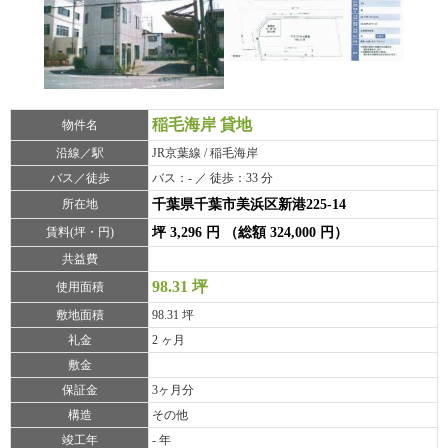
稲毛海岸 貸地
物件名
沿線／駅
JR京葉線 / 稲毛海岸
バス／徒歩
バス：- ／ 徒歩：33 分
所在地
千葉県千葉市美浜区新港225-14
賃料(坪・円)
坪 3,296 円 （総額 324,000 円）
共益費
98.31 坪
使用面積
敷地面積
98.31 坪
礼金
2 ヶ月
敷金
保証金
3ヶ月分
構造
その他
竣工年
- 年