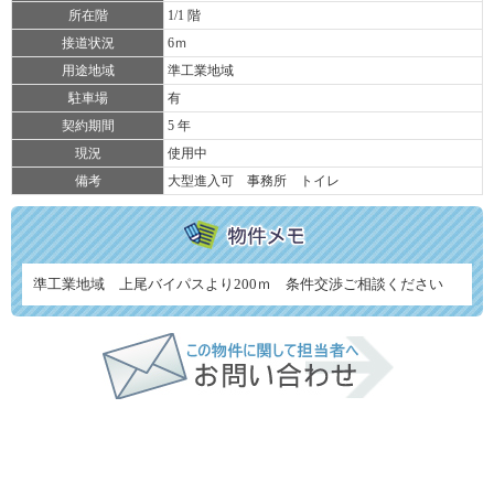
所在階
1/1 階
接道状況
6ｍ
用途地域
準工業地域
駐車場
有
契約期間
5 年
現況
使用中
備考
大型進入可 事務所 トイレ
準工業地域 上尾バイパスより200ｍ 条件交渉ご相談ください