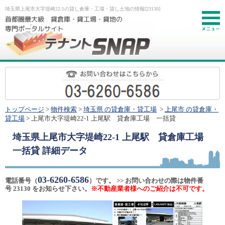
埼玉県上尾市大字堤崎22-1の貸し倉庫・工場・貸し土地の情報[23130]
お
トップページ
>
物件検索
>
埼玉県 の貸倉庫・貸工場
>
上尾市 の貸倉庫・
貸工場
> 上尾市大字堤崎22-1 上尾駅 貸倉庫工場 一括貸
埼玉県上尾市大字堤崎22-1 上尾駅 貸倉庫工場
一括貸
詳細データ
03-6260-6586
電話番号（
）です。 >> お問い合わせの際は物件番
号 23130 をお知らせ下さい。
※不動産業者様へのご紹介は不可です。