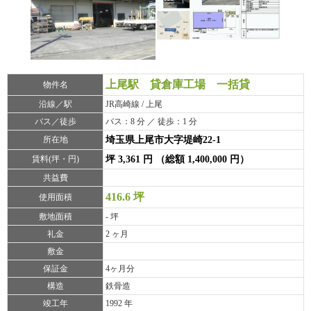
上尾駅 貸倉庫工場 一括貸
物件名
沿線／駅
JR高崎線 / 上尾
バス／徒歩
バス：8 分 ／ 徒歩：1 分
所在地
埼玉県上尾市大字堤崎22-1
賃料(坪・円)
坪 3,361 円 （総額 1,400,000 円）
共益費
416.6 坪
使用面積
敷地面積
- 坪
礼金
2 ヶ月
敷金
保証金
4ヶ月分
構造
鉄骨造
竣工年
1992 年