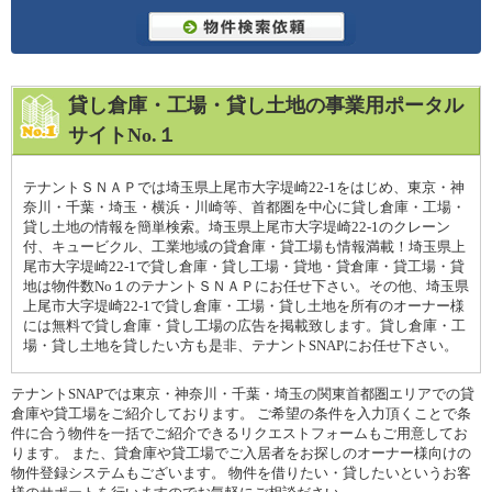
貸し倉庫・工場・貸し土地の事業用ポータル
サイトNo.１
テナントＳＮＡＰでは埼玉県上尾市大字堤崎22-1をはじめ、東京・神
奈川・千葉・埼玉・横浜・川崎等、首都圏を中心に貸し倉庫・工場・
貸し土地の情報を簡単検索。埼玉県上尾市大字堤崎22-1のクレーン
付、キュービクル、工業地域の貸倉庫・貸工場も情報満載！埼玉県上
尾市大字堤崎22-1で貸し倉庫・貸し工場・貸地・貸倉庫・貸工場・貸
地は物件数No１のテナントＳＮＡＰにお任せ下さい。その他、埼玉県
上尾市大字堤崎22-1で貸し倉庫・工場・貸し土地を所有のオーナー様
には無料で貸し倉庫・貸し工場の広告を掲載致します。貸し倉庫・工
場・貸し土地を貸したい方も是非、テナントSNAPにお任せ下さい。
テナントSNAPでは東京・神奈川・千葉・埼玉の関東首都圏エリアでの貸
倉庫や貸工場をご紹介しております。 ご希望の条件を入力頂くことで条
件に合う物件を一括でご紹介できるリクエストフォームもご用意してお
ります。 また、貸倉庫や貸工場でご入居者をお探しのオーナー様向けの
物件登録システムもございます。 物件を借りたい・貸したいというお客