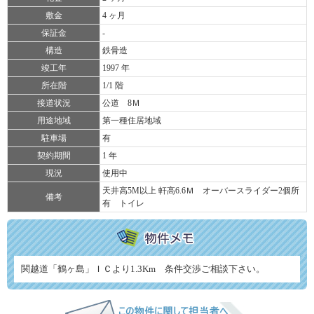
敷金
4 ヶ月
保証金
-
構造
鉄骨造
竣工年
1997 年
所在階
1/1 階
接道状況
公道 8Ｍ
用途地域
第一種住居地域
駐車場
有
契約期間
1 年
現況
使用中
天井高5M以上 軒高6.6Ｍ オーバースライダー2個所
備考
有 トイレ
関越道「鶴ヶ島」ＩＣより1.3Km 条件交渉ご相談下さい。