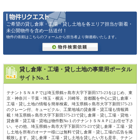
ご希望の貸し倉庫・工場・貸し土地を各エリア担当が新着・
未公開物件を含め一括送付！
物件の依頼はこちらのフォームから担当者より御連絡いたします。
貸し倉庫・工場・貸し土地の事業用ポータル
サイトNo.１
テナントＳＮＡＰでは埼玉県鶴ヶ島市大字下新田575-23をはじめ、東
京・神奈川・千葉・埼玉・横浜・川崎等、首都圏を中心に貸し倉庫・
工場・貸し土地の情報を簡単検索。埼玉県鶴ヶ島市大字下新田575-23
のクレーン付、キュービクル、工業地域の貸倉庫・貸工場も情報満
載！埼玉県鶴ヶ島市大字下新田575-23で貸し倉庫・貸し工場・貸地・
貸倉庫・貸工場・貸地は物件数No１のテナントＳＮＡＰにお任せ下さ
い。その他、埼玉県鶴ヶ島市大字下新田575-23で貸し倉庫・工場・貸
し土地を所有のオーナー様には無料で貸し倉庫・貸し工場の広告を掲
載致します。貸し倉庫・工場・貸し土地を貸したい方も是非、テナン