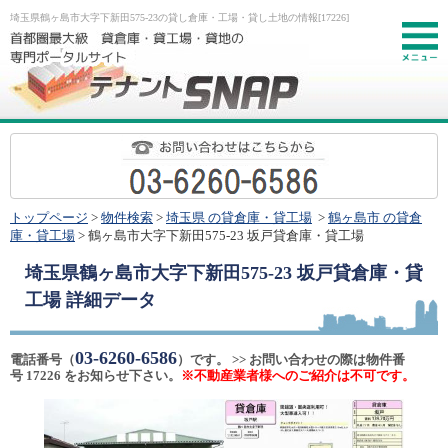
埼玉県鶴ヶ島市大字下新田575-23の貸し倉庫・工場・貸し土地の情報[17226]
お
トップページ
>
物件検索
>
埼玉県 の貸倉庫・貸工場
>
鶴ヶ島市 の貸倉
庫・貸工場
> 鶴ヶ島市大字下新田575-23 坂戸貸倉庫・貸工場
埼玉県鶴ヶ島市大字下新田575-23 坂戸貸倉庫・貸
工場
詳細データ
03-6260-6586
電話番号（
）です。 >> お問い合わせの際は物件番
号 17226 をお知らせ下さい。
※不動産業者様へのご紹介は不可です。