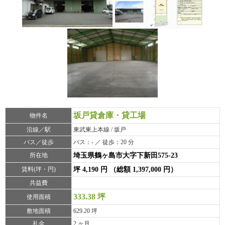
坂戸貸倉庫・貸工場
物件名
沿線／駅
東武東上本線 / 坂戸
バス／徒歩
バス：- ／ 徒歩：20 分
所在地
埼玉県鶴ヶ島市大字下新田575-23
賃料(坪・円)
坪 4,190 円 （総額 1,397,000 円）
共益費
333.38 坪
使用面積
敷地面積
629.20 坪
礼金
2 ヶ月