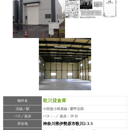
歌川貸倉庫
物件名
沿線／駅
小田急小田原線 / 愛甲石田
バス／徒歩
バス：- ／ 徒歩：20 分
所在地
神奈川県伊勢原市歌川2-3-3