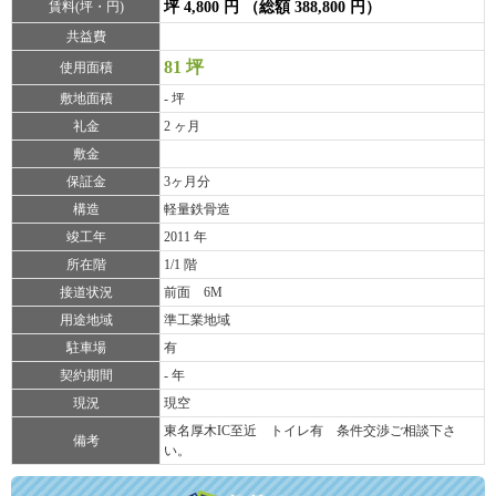
賃料(坪・円)
坪 4,800 円 （総額 388,800 円）
共益費
81 坪
使用面積
敷地面積
- 坪
礼金
2 ヶ月
敷金
保証金
3ヶ月分
構造
軽量鉄骨造
竣工年
2011 年
所在階
1/1 階
接道状況
前面 6M
用途地域
準工業地域
駐車場
有
契約期間
- 年
現況
現空
東名厚木IC至近 トイレ有 条件交渉ご相談下さ
備考
い。