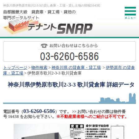
神奈川県伊勢原市歌川2-3-3の貸し倉庫・工場・貸し土地の情報[16438]
お
トップページ
>
物件検索
>
神奈川県 の貸倉庫・貸工場
>
伊勢原市 の貸倉
庫・貸工場
> 伊勢原市歌川2-3-3 歌川貸倉庫
神奈川県伊勢原市歌川2-3-3 歌川貸倉庫
詳細データ
03-6260-6586
電話番号（
）です。 >> お問い合わせの際は物件番
号 16438 をお知らせ下さい。
※不動産業者様へのご紹介は不可です。