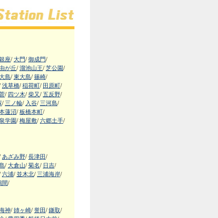
銀座
/
大門
/
御成門
/
由が丘
/
溜池山王
/
芝公園
/
大島
/
東大島
/
篠崎
/
/
浅草橋
/
稲荷町
/
田原町
/
菅
/
四ツ木
/
柴又
/
五反野
/
塚
/
三ノ輪
/
入谷
/
三河島
/
本蓮沼
/
板橋本町
/
泉学園
/
梅屋敷
/
六郷土手
/
/
あざみ野
/
長津田
/
島
/
大倉山
/
菊名
/
日吉
/
/
六浦
/
並木北
/
三浦海岸
/
鶴間
/
海神
/
姉ヶ崎
/
誉田
/
鎌取
/