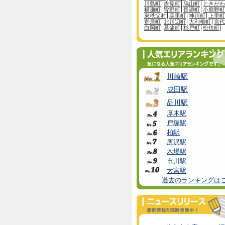
川島町
吉見町
鳩山町
ときがわ
横瀬町
皆野町
長瀞町
小鹿野町
東秩父村
美里町
神川町
上里町
寄居町
北川辺町
大利根町
宮代
白岡町
菖蒲町
杉戸町
松伏町
川崎駅
成田駅
品川駅
厚木駅
戸塚駅
柏駅
所沢駅
木場駅
市川駅
大宮駅
過去のランキングは