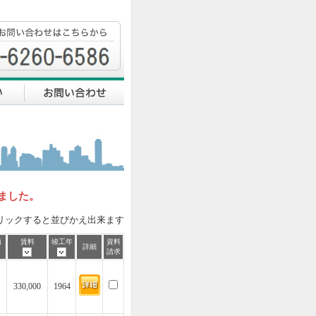
しました。
リックすると並びかえ出来ます
価
賃料
竣工年
資料
詳細
請求
330,000
1964