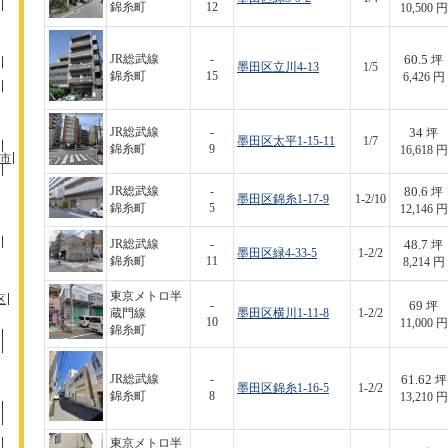
錦糸町
12
10,500 円
60.5
JR総武線
-
坪
墨田区立川4-13
1/5
錦糸町
15
6,426 円
34
JR総武線
-
坪
墨田区太平1-15-11
1/7
錦糸町
9
16,618 円
市
80.6
JR総武線
-
坪
墨田区錦糸1-17-9
1-2/10
錦糸町
5
12,146 円
48.7
JR総武線
-
坪
墨田区緑4-33-5
1-2/2
錦糸町
11
8,214 円
東京メトロ半
区
69
-
坪
蔵門線
墨田区横川1-11-8
1-2/2
10
11,000 円
錦糸町
61.62
JR総武線
-
坪
墨田区錦糸1-16-5
1-2/2
錦糸町
8
13,210 円
東京メトロ半