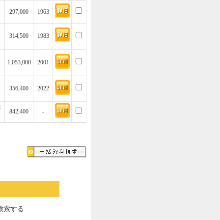
297,000
1963
314,500
1983
1,053,000
2001
356,400
2022
坪
842,400
-
検索する