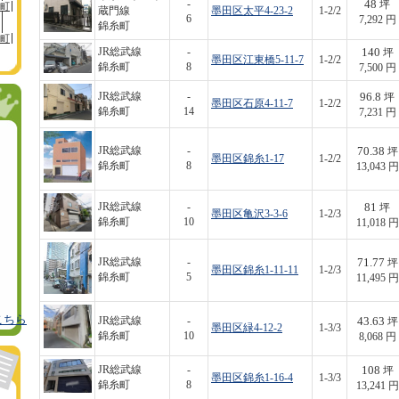
48
-
坪
町
蔵門線
墨田区太平4-23-2
1-2/2
6
7,292 円
錦糸町
町
140
JR総武線
-
坪
墨田区江東橋5-11-7
1-2/2
錦糸町
8
7,500 円
96.8
JR総武線
-
坪
墨田区石原4-11-7
1-2/2
錦糸町
14
7,231 円
70.38
JR総武線
-
坪
墨田区錦糸1-17
1-2/2
錦糸町
8
13,043 円
81
JR総武線
-
坪
墨田区亀沢3-3-6
1-2/3
錦糸町
10
11,018 円
71.77
JR総武線
-
坪
墨田区錦糸1-11-11
1-2/3
錦糸町
5
11,495 円
こちら
43.63
JR総武線
-
坪
墨田区緑4-12-2
1-3/3
錦糸町
10
8,068 円
108
JR総武線
-
坪
墨田区錦糸1-16-4
1-3/3
錦糸町
8
13,241 円