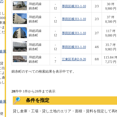
坪の
30
JR総武線
-
坪
墨田区横川1-1-10
2/3
錦糸町
12
9,900 円
まし
37
JR総武線
-
坪
00
墨田区横川1-1-10
2/3
錦糸町
12
8,500 円
型車進
いま
117
JR総武線
-
坪
くだ
墨田区横川1-1-10
2/7
錦糸町
12
9,000 円
35.7
JR総武線
-
坪
墨田区横川1-1-10
4/6
錦糸町
12
9,983 円
倉庫
115.84
JR総武線
-
江東区毛利2-9-20
8/8
錦糸町
7
7,272 円
の貸
に出
錦糸町のすべての検索結果を表示中です。
Cよ
し倉
ちし
28
件中 1件から28件まで表示
条件を指定
倉庫
貸し倉庫・工場・貸し土地のエリア・面積・賃料を指定して再
の使