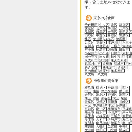
場・貸し土地を検索できま
す。
東京の貸倉庫
千代田区
中央区
港区
新宿区
文京区
台東区
墨田区
江東区
品川区
目黒区
大田区
世田谷区
渋谷区
中野区
杉並区
豊島区
北区
荒川区
板橋区
練馬区
足立区
葛飾区
江戸川区
八王子
立川市
武蔵野市
三鷹市
青梅市
府中市
昭島市
調布市
町田市
小金井市
小平市
日野市
東村山
国分寺市
国立市
福生市
狛江市
東大和市
清瀬市
東久留米市
武蔵村山市
多摩市
稲城市
羽村
あきる野市
西東京市
瑞穂町
日の出町
檜原村
奥多摩町
八丈島 八丈町
神奈川の貸倉庫
横浜市
鶴見区
神奈川区
西区
中区
南区
保土ケ谷区
磯子区
金沢区
港北区
戸塚区
港南区
旭区
緑区
瀬谷区
栄区
泉区
青葉区
都筑区
川崎市
川崎区
幸区
中原区
高津区
多摩区
宮前区
麻生区
横須賀市
平塚市
鎌倉市
藤沢市
小田原市
茅ヶ崎
逗子市
相模原市
三浦市
秦野市
厚木市
大和市
伊勢原市
海老名
座間市
南足柄市
綾瀬市
葉山町
寒川町
大磯町
二宮町
中井町
大井町
松田町
山北町
開成町