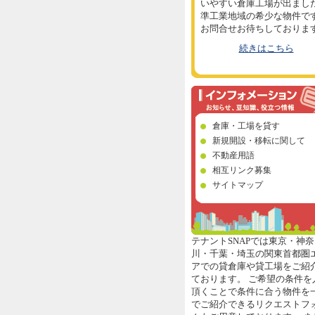
いやすい倉庫工場が出まし
準工業地域の希少な物件で
お問合せお待ちしておりま
続きはこちら
倉庫・工場を貸す
新規開設・移転に関して
不動産用語
相互リンク募集
サイトマップ
テナントSNAPでは東京・神奈
川・千葉・埼玉の関東首都圏
アでの貸倉庫や貸工場をご紹
ております。 ご希望の条件を
頂くことで条件に合う物件を
でご紹介できるリクエストフ