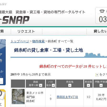
を探す
トップページ
>
物件検索
> 錦糸町 すべて一覧
錦糸町
の貸し倉庫・工場・貸し土地
ア
件
錦糸町のすべてのデータが 28 件ヒット
ムか
28
件中 1件から28件まで表示
をク
す。
路線
バス
所在地
所在階
坪数/坪単
最寄り駅
徒歩
東京メトロ半
39
-
坪
蔵門線
墨田区太平4丁目
1/2
9
8,462 円
錦糸町
工