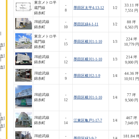
東京メトロ半
33.11
-
坪
蔵門線
墨田区太平4-13-12
1/2
8
7,551 円
錦糸町
88
JR総武線
-
坪
墨田区緑4-1-11
1/2
錦糸町
10
6,563 円
東京メトロ半
224
-
坪
蔵門線
墨田区横川1-1-10
1/3
15
10,779 円
市
錦糸町
市
214
JR総武線
-
坪
墨田区横川1-1-10
1/3
錦糸町
12
9,000 円
市
44.36
JR総武線
-
坪
墨田区横川2-1-9
1/4
錦糸町
9
10,911 円
77
JR総武線
-
坪
墨田区横川1-1-10
1/4
錦糸町
12
9,500 円
467
JR総武線
-
坪
市
江東区亀戸1-17-7
1/4
錦糸町
14
7,049 円
市
181.84
JR総武線
-
墨田区緑3-9-2
1/4