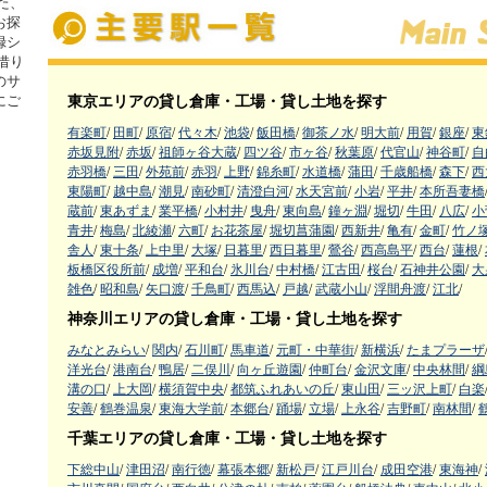
た、
お探
録シ
借り
のサ
東京エリアの貸し倉庫・工場・貸し土地を探す
にご
有楽町
/
田町
/
原宿
/
代々木
/
池袋
/
飯田橋
/
御茶ノ水
/
明大前
/
用賀
/
銀座
/
東
赤坂見附
/
赤坂
/
祖師ヶ谷大蔵
/
四ツ谷
/
市ヶ谷
/
秋葉原
/
代官山
/
神谷町
/
自
赤羽橋
/
三田
/
外苑前
/
赤羽
/
上野
/
錦糸町
/
水道橋
/
蒲田
/
千歳船橋
/
森下
/
西
東陽町
/
越中島
/
潮見
/
南砂町
/
清澄白河
/
水天宮前
/
小岩
/
平井
/
本所吾妻橋
蔵前
/
東あずま
/
業平橋
/
小村井
/
曳舟
/
東向島
/
鐘ヶ淵
/
堀切
/
牛田
/
八広
/
小
青井
/
梅島
/
北綾瀬
/
六町
/
お花茶屋
/
堀切菖蒲園
/
西新井
/
亀有
/
金町
/
竹ノ
舎人
/
東十条
/
上中里
/
大塚
/
日暮里
/
西日暮里
/
鶯谷
/
西高島平
/
西台
/
蓮根
/
板橋区役所前
/
成増
/
平和台
/
氷川台
/
中村橋
/
江古田
/
桜台
/
石神井公園
/
大
雑色
/
昭和島
/
矢口渡
/
千鳥町
/
西馬込
/
戸越
/
武蔵小山
/
浮間舟渡
/
江北
/
神奈川エリアの貸し倉庫・工場・貸し土地を探す
みなとみらい
/
関内
/
石川町
/
馬車道
/
元町・中華街
/
新横浜
/
たまプラーザ
洋光台
/
港南台
/
鴨居
/
二俣川
/
向ヶ丘遊園
/
仲町台
/
金沢文庫
/
中央林間
/
綱
溝の口
/
上大岡
/
横須賀中央
/
都筑ふれあいの丘
/
東山田
/
三ッ沢上町
/
白楽
安善
/
鶴巻温泉
/
東海大学前
/
本郷台
/
踊場
/
立場
/
上永谷
/
吉野町
/
南林間
/
千葉エリアの貸し倉庫・工場・貸し土地を探す
下総中山
/
津田沼
/
南行徳
/
幕張本郷
/
新松戸
/
江戸川台
/
成田空港
/
東海神
/