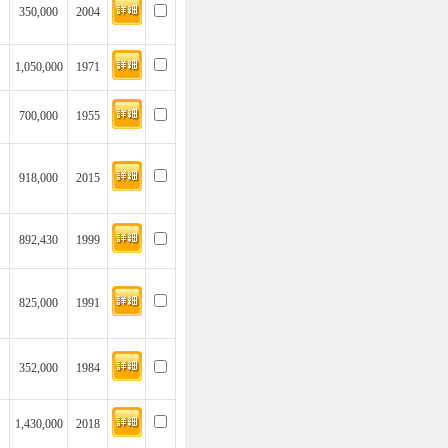
350,000
2004
1,050,000
1971
700,000
1955
918,000
2015
892,430
1999
825,000
1991
352,000
1984
1,430,000
2018