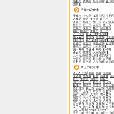
箱根町
真鶴町
湯河原町
愛川町
清川村
千葉の貸倉庫
千葉市
中央区
花見川区
稲毛区
若葉区
緑区
美浜区
銚子市
市川市
船橋市
館山市
木更津市
松戸市
野田市
茂原市
成田市
佐倉市
東金市
旭市
習志野市
柏市
勝浦市
市原市
流山市
八千代市
我孫子市
鴨川市
鎌ケ谷市
君津市
富津市
浦安市
四街道市
袖ケ浦市
八街市
印西
白井市
富里市
南房総市
匝瑳市
香取市
山武市
いすみ市
酒々井町
印旛村
栄町
神崎町
多古町
東庄町
大網白里町
九十九里町
芝山町
横芝光町
一宮町
睦沢町
長生村
白子町
長柄町
長南町
大多喜町
御宿町
埼玉の貸倉庫
さいたま市
西区
北区
大宮区
見沼区
中央区
桜区
浦和区
南
緑区
岩槻区
川越市
熊谷市
川口市
行田市
秩父市
所沢市
飯能市
加須市
本庄市
東松山市
春日部市
狭山市
羽生市
鴻巣市
深谷市
上尾市
草加市
越谷市
蕨市
戸田市
入間市
鳩ヶ谷市
朝霞市
志木市
和光市
新座市
桶川市
久喜市
北本市
八潮市
富士見市
三郷市
蓮田市
坂戸市
幸手市
鶴ヶ島市
日高市
吉川市
ふじみ野市
伊奈町
三芳町
毛呂山町
滑川町
嵐山町
小川町