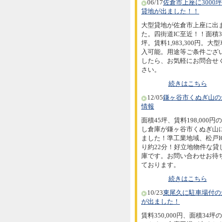
06/17
佐倉市上座に3000
貸地が出ました！！
大型貸地が佐倉市上座に出
た。四街道IC至近！！面積30
坪。賃料1,983,300円。大
入可能。用途等ご条件ござ
したら、お気軽にお問合せ
さい。
続きはこちら
12/05
鎌ヶ谷市くぬぎ山の
情報
面積45坪、賃料198,000円
し倉庫が鎌ヶ谷市くぬぎ山
ました！準工業地域、松戸I
り約22分！好立地物件な貸
庫です。お問い合わせお待
ております。
続きはこちら
10/23
東尾久に駐車場付の
が出ました！
賃料350,000円、面積34坪