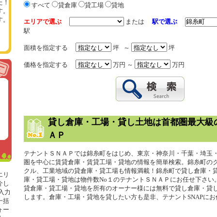
た！
すべて
貸倉庫
貸工場
貸地
す。
す。
エリアで選ぶ
または
駅で選ぶ
駅
面積を指定する
坪 ～
坪
価格を指定する
万円 ～
万円
貸し倉庫・工場・貸し土地は首都圏最大級
ＡＰ
テナントＳＮＡＰでは錦糸町をはじめ、東京・神奈川・千葉・埼玉
圏を中心に賃貸倉庫・賃貸工場・貸地の情報を簡単検索。錦糸町の
クル、工業地域の貸倉庫・貸工場も情報満載！錦糸町で貸し倉庫・
エリ
庫・貸工場・貸地は物件数No１のテナントＳＮＡＰにお任せ下さい
介し
貸倉庫・貸工場・貸地を所有のオーナー様には無料で貸し倉庫・貸
入力
します。倉庫・工場・貸地を貸したい方も是非、テナントSNAPに
一括
ォー