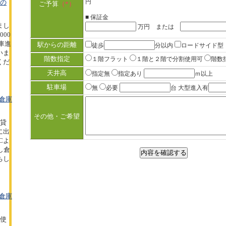
円
坪の
ご予算
（*）
■ 保証金
まし
万円 または
00
型車進
駅からの距離
徒歩
分以内
ロードサイド型
いま
階数指定
１階フラット
１階と２階で分割使用可
階数
くだ
天井高
指定無
指定あり
ｍ以上
駐車場
無
必要
台 大型進入有
倉庫
その他・ご希望
の貸
に出
Cよ
し倉
ちし
倉庫
の使