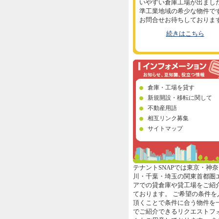
いやすい倉庫工場が出まし
準工業地域の希少な物件で
お問合せお待ちしておりま
続きはこちら
倉庫・工場を貸す
新規開設・移転に関して
不動産用語
相互リンク募集
サイトマップ
テナントSNAPでは東京・神奈
川・千葉・埼玉の関東首都圏
アでの貸倉庫や貸工場をご紹
ております。 ご希望の条件を
頂くことで条件に合う物件を
でご紹介できるリクエストフ