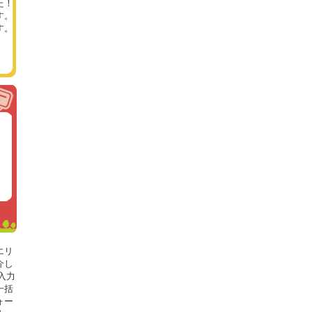
た！
す。
す。
エリ
介し
入力
一括
ォー