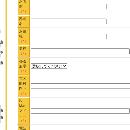
お名
前
（*）
部署
名
お役
職
（*）
市
業種
市
（*）
都道
市
府県
（*）
市区
町村
以下
（*）
E-
Mail
市
アド
レス
市
（*）
電話