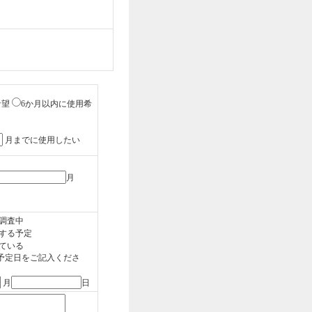
希望
6か月以内に使用希
月までに使用したい
月
調査中
する予定
ている
予定日をご記入くださ
月
日