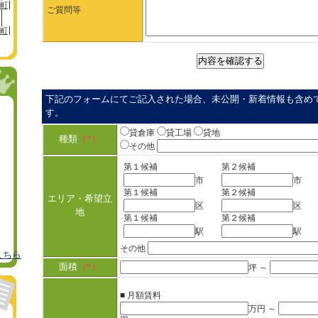
町
ご質問等
町
下記のフォームにてご記入された場合、未公開・新着情報も含め
す。
貸倉庫
貸工場
貸地
種類
（*）
その他
第１候補
第２候補
市
市
第１候補
第２候補
エリア・希望立
区
区
地
第１候補
第２候補
駅
駅
その他
こちら
面積
（*）
坪 ～
■ 月額賃料
万円 ～