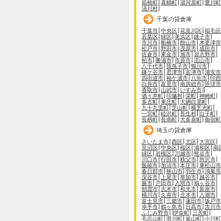
箱根町
真鶴町
湯河原町
愛川町
清川村
千葉の貸倉庫
千葉市
中央区
花見川区
稲毛区
若葉区
緑区
美浜区
銚子市
市川市
船橋市
館山市
木更津市
松戸市
野田市
茂原市
成田市
佐倉市
東金市
旭市
習志野市
柏市
勝浦市
市原市
流山市
八千代市
我孫子市
鴨川市
鎌ケ谷市
君津市
富津市
浦安市
四街道市
袖ケ浦市
八街市
印西
白井市
富里市
南房総市
匝瑳市
香取市
山武市
いすみ市
酒々井町
印旛村
栄町
神崎町
多古町
東庄町
大網白里町
九十九里町
芝山町
横芝光町
一宮町
睦沢町
長生村
白子町
長柄町
長南町
大多喜町
御宿町
埼玉の貸倉庫
さいたま市
西区
北区
大宮区
見沼区
中央区
桜区
浦和区
南
緑区
岩槻区
川越市
熊谷市
川口市
行田市
秩父市
所沢市
飯能市
加須市
本庄市
東松山市
春日部市
狭山市
羽生市
鴻巣市
深谷市
上尾市
草加市
越谷市
蕨市
戸田市
入間市
鳩ヶ谷市
朝霞市
志木市
和光市
新座市
桶川市
久喜市
北本市
八潮市
富士見市
三郷市
蓮田市
坂戸市
幸手市
鶴ヶ島市
日高市
吉川市
ふじみ野市
伊奈町
三芳町
毛呂山町
滑川町
嵐山町
小川町