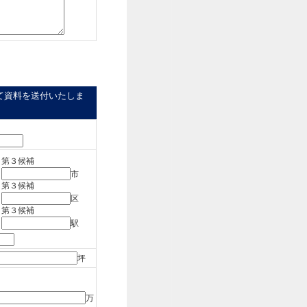
て資料を送付いたしま
第３候補
市
第３候補
区
第３候補
駅
坪
万