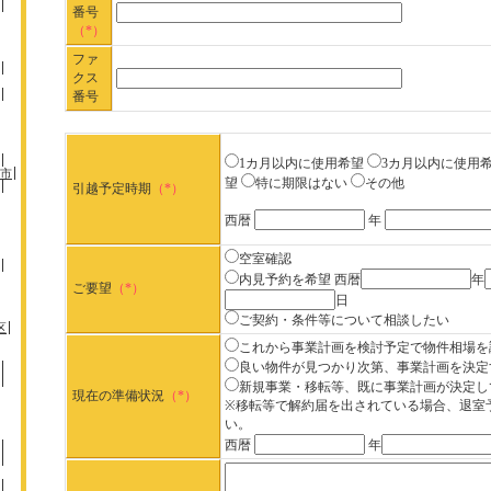
番号
（*）
ファ
クス
番号
1カ月以内に使用希望
3カ月以内に使用
市
望
特に期限はない
その他
引越予定時期
（*）
西暦
年
空室確認
内見予約を希望
西暦
年
ご要望
（*）
日
ご契約・条件等について相談したい
区
これから事業計画を検討予定で物件相場を
良い物件が見つかり次第、事業計画を決定
新規事業・移転等、既に事業計画が決定し
現在の準備状況
（*）
※移転等で解約届を出されている場合、退室
い。
西暦
年