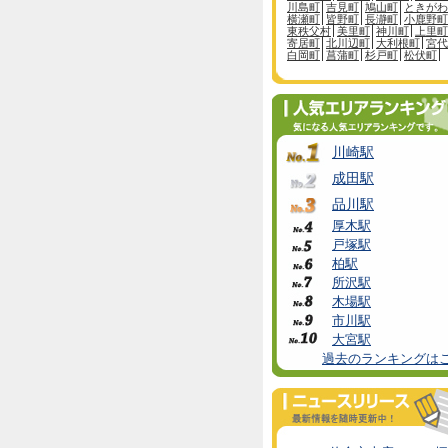
川島町
吉見町
鳩山町
ときがわ
横瀬町
皆野町
長瀞町
小鹿野町
東秩父村
美里町
神川町
上里町
寄居町
北川辺町
大利根町
宮代
白岡町
菖蒲町
杉戸町
松伏町
川崎駅
成田駅
品川駅
厚木駅
戸塚駅
柏駅
所沢駅
木場駅
市川駅
大宮駅
過去のランキングは