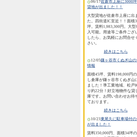
06/17
佐倉市上座に3000
貸地が出ました！！
大型貸地が佐倉市上座に出
た。四街道IC至近！！面積30
坪。賃料1,983,300円。大
入可能。用途等ご条件ござ
したら、お気軽にお問合せ
さい。
続きはこちら
12/05
鎌ヶ谷市くぬぎ山の
情報
面積45坪、賃料198,000円
し倉庫が鎌ヶ谷市くぬぎ山
ました！準工業地域、松戸I
り約22分！好立地物件な貸
庫です。お問い合わせお待
ております。
続きはこちら
10/23
東尾久に駐車場付の
が出ました！
賃料350,000円、面積34坪