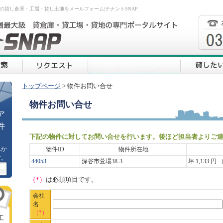
の貸し倉庫・工場・貸し土地をメールフォーム|テナントSNAP
トップページ
> 物件お問い合せ
物件お問い合せ
ア
件
下記の物件に対してお問い合せを行います。後ほど担当者よりご
ムか
物件ID
物件所在地
す。
44053
深谷市萱場38-3
坪 1,133 円 
（*）
は必須項目です。
会社
名
（*）
工