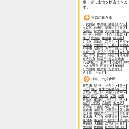
場・貸し土地を検索できま
す。
東京の貸倉庫
千代田区
中央区
港区
新宿区
文京区
台東区
墨田区
江東区
品川区
目黒区
大田区
世田谷区
渋谷区
中野区
杉並区
豊島区
北区
荒川区
板橋区
練馬区
足立区
葛飾区
江戸川区
八王子
立川市
武蔵野市
三鷹市
青梅市
府中市
昭島市
調布市
町田市
小金井市
小平市
日野市
東村山
国分寺市
国立市
福生市
狛江市
東大和市
清瀬市
東久留米市
武蔵村山市
多摩市
稲城市
羽村
あきる野市
西東京市
瑞穂町
日の出町
檜原村
奥多摩町
八丈島 八丈町
神奈川の貸倉庫
横浜市
鶴見区
神奈川区
西区
中区
南区
保土ケ谷区
磯子区
金沢区
港北区
戸塚区
港南区
旭区
緑区
瀬谷区
栄区
泉区
青葉区
都筑区
川崎市
川崎区
幸区
中原区
高津区
多摩区
宮前区
麻生区
横須賀市
平塚市
鎌倉市
藤沢市
小田原市
茅ヶ崎
逗子市
相模原市
三浦市
秦野市
厚木市
大和市
伊勢原市
海老名
座間市
南足柄市
綾瀬市
葉山町
寒川町
大磯町
二宮町
中井町
大井町
松田町
山北町
開成町